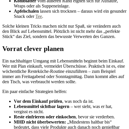
Kohlblätter
vom äußeren Rand eignen sich für Aufläufe,
Wraps oder als Suppeneinlage.
Apfelschalen
lassen sich trocknen – daraus wird ein gesunder
Snack oder
Tee
.
Solche kleinen Tricks machen nicht nur Spaß, sie verändern auch
den Blick auf Lebensmittel. Plötzlich ist nicht mehr das „perfekte
Stück“ das Ziel, sondern das bewusste Verwerten des Ganzen.
Vorrat clever planen
Ein nachhaltiger Umgang mit Lebensmitteln beginnt beim Einkauf.
Wer mit Plan einkauft, vermeidet Überschüsse. Praktisch ist es, eine
wöchentliche Resteküche-Routine einzuführen – zum Beispiel
immer am Freitagabend oder Sonntagmittag. Dann kommt alles auf
den Tisch, was verbraucht werden sollte.
Ein paar einfache Strategien helfen:
Vor dem Einkauf prüfen
, was noch da ist.
Lebensmittel sichtbar lagern
– wer sieht, was er hat,
vergisst es nicht.
Reste einfrieren oder einkochen
, bevor sie verderben.
MHD nicht überbewerten:
„Mindestens haltbar bis“
bedeutet, dass viele Produkte auch danach noch genießbar