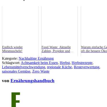
Endlich wieder
Food Waste: Aktuelle
Warum einfache Ge
Miesmuscheln!
Zahlen, Projekte und
oft die bessere Öko
Tipps zur Vermeidung
haben
Kategorie:
Nachhaltige Ernährung
Schlagwort:
Achtsamkeit beim Essen
,
Herbst
,
Herbstrezepte
,
Lebensmittelverschwendung
,
regionale Küche
,
Resteverwertung
,
saisonales Gemüse
,
Zero Waste
von
Ernährungshandbuch