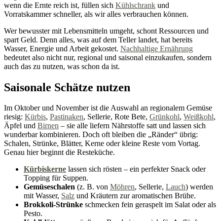
wenn die Ernte reich ist, füllen sich
Kühlschrank
und
Vorratskammer schneller, als wir alles verbrauchen können.
Wer bewusster mit Lebensmitteln umgeht, schont Ressourcen und
spart Geld. Denn alles, was auf dem Teller landet, hat bereits
Wasser, Energie und Arbeit gekostet.
Nachhaltige Ernährung
bedeutet also nicht nur, regional und saisonal einzukaufen, sondern
auch das zu nutzen, was schon da ist.
Saisonale Schätze nutzen
Im Oktober und November ist die Auswahl an regionalem Gemüse
riesig:
Kürbis
,
Pastinaken
, Sellerie, Rote Bete,
Grünkohl
,
Weißkohl
,
Äpfel und
Birnen
– sie alle liefern Nährstoffe satt und lassen sich
wunderbar kombinieren. Doch oft bleiben die „Ränder“ übrig:
Schalen, Strünke, Blätter, Kerne oder kleine Reste vom Vortag.
Genau hier beginnt die Resteküche.
Kürbiskerne
lassen sich rösten – ein perfekter Snack oder
Topping für Suppen.
Gemüseschalen
(z. B. von
Möhren
, Sellerie,
Lauch
) werden
mit Wasser,
Salz
und Kräutern zur aromatischen Brühe.
Brokkoli-Strünke
schmecken fein geraspelt im Salat oder als
Pesto.