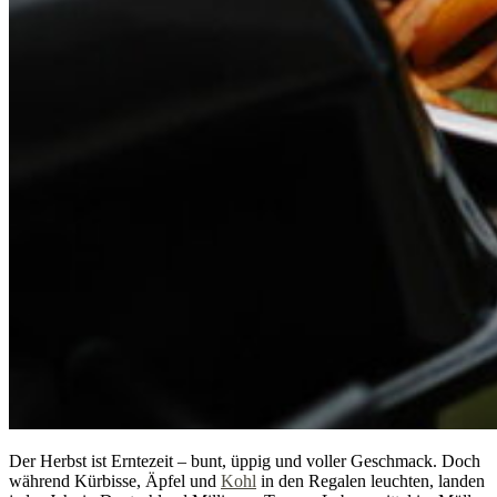
Der Herbst ist Erntezeit – bunt, üppig und voller Geschmack. Doch
während Kürbisse, Äpfel und
Kohl
in den Regalen leuchten, landen