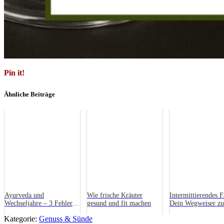
Pin it!
Ähnliche Beiträge
Ayurveda und
Wie frische Kräuter
Intermittierendes F
Wechseljahre – 3 Fehler
gesund und fit machen
Dein Wegweiser zu
bei der Behandlung von
gesunden Gewohnh
Kategorie:
Genuss & Sünde
Hitzewallungen