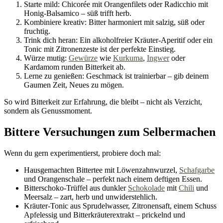
Starte mild: Chicorée mit Orangenfilets oder Radicchio mit
Honig-Balsamico – süß trifft herb.
Kombiniere kreativ: Bitter harmoniert mit salzig, süß oder
fruchtig.
Trink dich heran: Ein alkoholfreier Kräuter-Aperitif oder ein
Tonic mit Zitronenzeste ist der perfekte Einstieg.
Würze mutig:
Gewürze
wie
Kurkuma
,
Ingwer
oder
Kardamom runden Bitterkeit ab.
Lerne zu genießen: Geschmack ist trainierbar – gib deinem
Gaumen Zeit, Neues zu mögen.
So wird Bitterkeit zur Erfahrung, die bleibt – nicht als Verzicht,
sondern als Genussmoment.
Bittere Versuchungen zum Selbermachen
Wenn du gern experimentierst, probiere doch mal:
Hausgemachten Bittertee mit Löwenzahnwurzel,
Schafgarbe
und Orangenschale – perfekt nach einem deftigen Essen.
Bitterschoko-Trüffel aus dunkler
Schokolade
mit
Chili
und
Meersalz – zart, herb und unwiderstehlich.
Kräuter-Tonic aus Sprudelwasser, Zitronensaft, einem Schuss
Apfelessig und Bitterkräuterextrakt – prickelnd und