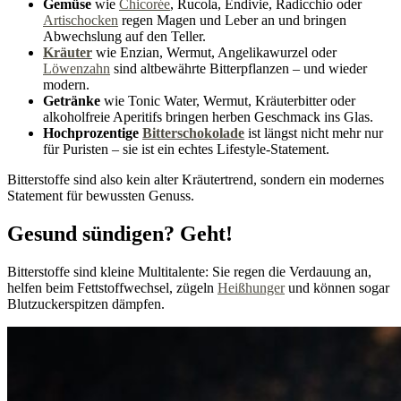
Gemüse
wie
Chicorée
, Rucola, Endivie, Radicchio oder
Artischocken
regen Magen und Leber an und bringen
Abwechslung auf den Teller.
Kräuter
wie Enzian, Wermut, Angelikawurzel oder
Löwenzahn
sind altbewährte Bitterpflanzen – und wieder
modern.
Getränke
wie Tonic Water, Wermut, Kräuterbitter oder
alkoholfreie Aperitifs bringen herben Geschmack ins Glas.
Hochprozentige
Bitterschokolade
ist längst nicht mehr nur
für Puristen – sie ist ein echtes Lifestyle-Statement.
Bitterstoffe sind also kein alter Kräutertrend, sondern ein modernes
Statement für bewussten Genuss.
Gesund sündigen? Geht!
Bitterstoffe sind kleine Multitalente: Sie regen die Verdauung an,
helfen beim Fettstoffwechsel, zügeln
Heißhunger
und können sogar
Blutzuckerspitzen dämpfen.