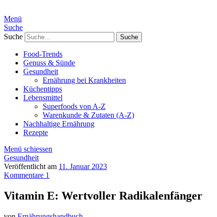
Menü
Suche
Suche
Food-Trends
Genuss & Sünde
Gesundheit
Ernährung bei Krankheiten
Küchentipps
Lebensmittel
Superfoods von A-Z
Warenkunde & Zutaten (A-Z)
Nachhaltige Ernährung
Rezepte
Menü schiessen
Gesundheit
Veröffentlicht am
11. Januar 2023
Kommentare 1
Vitamin E: Wertvoller Radikalenfänger
von
Ernährungshandbuch