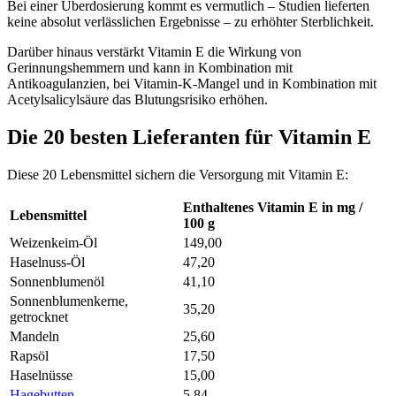
Bei einer Überdosierung kommt es vermutlich – Studien lieferten
keine absolut verlässlichen Ergebnisse – zu erhöhter Sterblichkeit.
Darüber hinaus verstärkt Vitamin E die Wirkung von
Gerinnungshemmern und kann in Kombination mit
Antikoagulanzien, bei Vitamin-K-Mangel und in Kombination mit
Acetylsalicylsäure das Blutungsrisiko erhöhen.
Die 20 besten Lieferanten für Vitamin E
Diese 20 Lebensmittel sichern die Versorgung mit Vitamin E:
Enthaltenes Vitamin E in mg /
Lebensmittel
100 g
Weizenkeim-Öl
149,00
Haselnuss-Öl
47,20
Sonnenblumenöl
41,10
Sonnenblumenkerne,
35,20
getrocknet
Mandeln
25,60
Rapsöl
17,50
Haselnüsse
15,00
Hagebutten
5,84