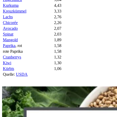
Kurkuma
4,43
Kreuzkümmel
3,33
Lachs
2,76
Chicorée
2,26
Avocado
2,07
Spinat
2,03
Mangold
1,89
Paprika
, rot
1,58
rote Paprika
1,58
Cranberrys
1,32
Kiwi
1,30
Kürbis
1,06
Quelle:
USDA