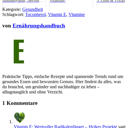
Immunsystem, Nerven
Vitamine!
5 Tipps & Tricks
und Stoffwechsel
Kategorie:
Gesundheit
Schlagwort:
Tocopherol
,
Vitamin E
,
Vitamine
von
Ernährungshandbuch
Praktische Tipps, einfache Rezepte und spannende Trends rund um
gesundes Essen und bewussten Genuss. Hier findest du alles, was
du brauchst, um gesünder und nachhaltiger zu leben –
alltagstauglich und ohne Verzicht.
1 Kommentare
Vitamin E: Wertvoller Radikalenfänger – Heikes Projekte
sagt