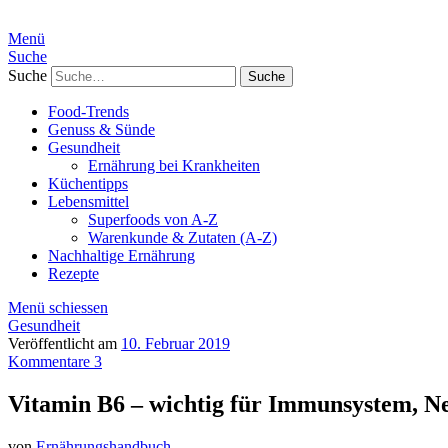
Menü
Suche
Suche
Food-Trends
Genuss & Sünde
Gesundheit
Ernährung bei Krankheiten
Küchentipps
Lebensmittel
Superfoods von A-Z
Warenkunde & Zutaten (A-Z)
Nachhaltige Ernährung
Rezepte
Menü schiessen
Gesundheit
Veröffentlicht am
10. Februar 2019
Kommentare 3
Vitamin B6 – wichtig für Immunsystem, Ne
von
Ernährungshandbuch