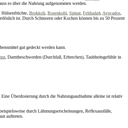
, muss es über die Nahrung aufgenommen werden.
, Hülsenfrüchte,
Brokkoli
,
Rosenkohl
,
Spinat
,
Feldsalat
),
Avocados
,
serlöslich ist. Durch Schmoren oder Kochen können bis zu 50 Prozent
ebensmittel gut gedeckt werden kann.
mut
, Darmbeschwerden (Durchfall, Erbrechen), Taubheitsgefühle in
ne Überdosierung durch die Nahrungsaufnahme alleine ist relativ
beispielsweise durch Lähmungserscheinungen, Reflexausfälle,
ut auftreten.