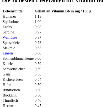
Die 30 besten Lieferanten für Vitamin B6
Lebensmittel
Gehalt an Vitamin B6 in mg / 100 g
Hummer
1,18
Sojabohnen
1,00
Lachs
0,98
Sardine
0,97
Walnüsse
0,87
Speisekleie
0,73
Makrele
0,63
Linsen
0,60
Sonnenblumenkerne
0,60
Kotelett
0,59
Schweineleber
0,59
Gans
0,58
Kichererbsen
0,54
Huhn
0,50
Rindfleisch
0,50
Bückling
0,50
Thunfisch
0,46
Hering
0,45