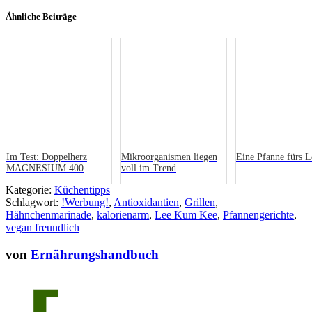
Ähnliche Beiträge
Im Test: Doppelherz
Mikroorganismen liegen
Eine Pfanne fürs L
MAGNESIUM 400
voll im Trend
CITRAT
Kategorie:
Küchentipps
Schlagwort:
!Werbung!
,
Antioxidantien
,
Grillen
,
Hähnchenmarinade
,
kalorienarm
,
Lee Kum Kee
,
Pfannengerichte
,
vegan freundlich
von
Ernährungshandbuch