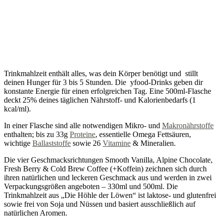
Trinkmahlzeit enthält alles, was dein Körper benötigt und stillt
deinen Hunger für 3 bis 5 Stunden. Die yfood-Drinks geben dir
konstante Energie für einen erfolgreichen Tag. Eine 500ml-Flasche
deckt 25% deines täglichen Nährstoff- und Kalorienbedarfs (1
kcal/ml).
In einer Flasche sind alle notwendigen Mikro- und
Makronährstoffe
enthalten; bis zu 33g
Proteine
, essentielle Omega Fettsäuren,
wichtige
Ballaststoffe
sowie 26
Vitamine
& Mineralien.
Die vier Geschmacksrichtungen Smooth Vanilla, Alpine Chocolate,
Fresh Berry & Cold Brew Coffee (+Koffein) zeichnen sich durch
ihren natürlichen und leckeren Geschmack aus und werden in zwei
Verpackungsgrößen angeboten – 330ml und 500ml. Die
Trinkmahlzeit aus „Die Höhle der Löwen“ ist laktose- und glutenfrei
sowie frei von Soja und Nüssen und basiert ausschließlich auf
natürlichen Aromen.