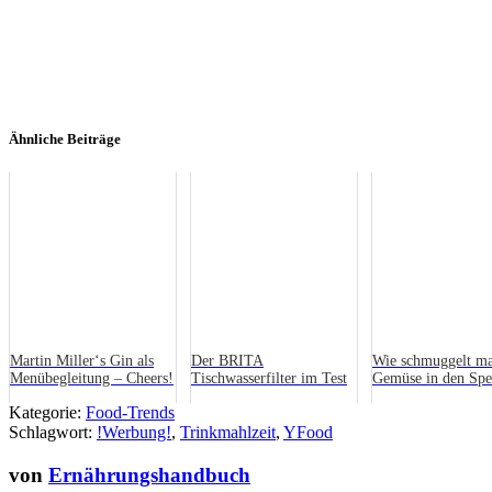
Ähnliche Beiträge
Martin Miller‘s Gin als
Der BRITA
Wie schmuggelt m
Menübegleitung – Cheers!
Tischwasserfilter im Test
Gemüse in den Spe
eines Kindes?
Kategorie:
Food-Trends
Schlagwort:
!Werbung!
,
Trinkmahlzeit
,
YFood
von
Ernährungshandbuch