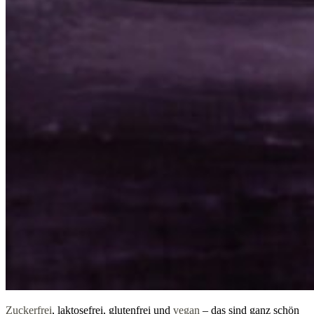
Zuckerfrei
, laktosefrei, glutenfrei und
vegan
– das sind ganz schön