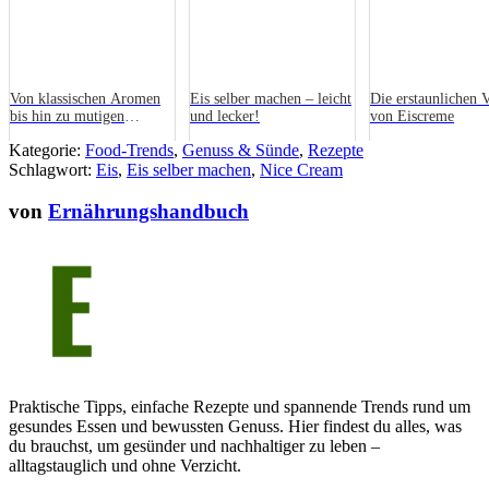
Von klassischen Aromen
Eis selber machen – leicht
Die erstaunlichen V
bis hin zu mutigen
und lecker!
von Eiscreme
Innovationen: Eine Reise
Kategorie:
Food-Trends
,
Genuss & Sünde
,
Rezepte
durch die Welt der
Schlagwort:
Eishersteller
Eis
,
Eis selber machen
,
Nice Cream
von
Ernährungshandbuch
Praktische Tipps, einfache Rezepte und spannende Trends rund um
gesundes Essen und bewussten Genuss. Hier findest du alles, was
du brauchst, um gesünder und nachhaltiger zu leben –
alltagstauglich und ohne Verzicht.