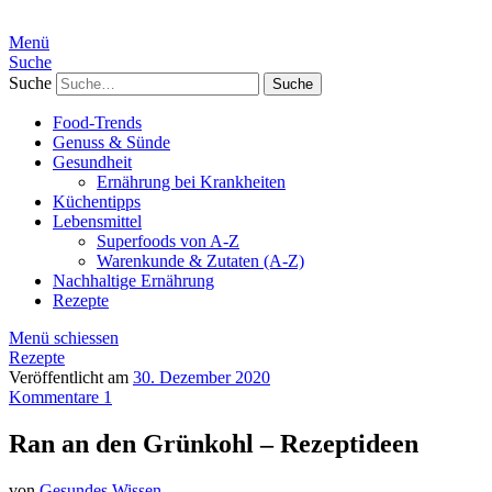
Menü
Suche
Suche
Food-Trends
Genuss & Sünde
Gesundheit
Ernährung bei Krankheiten
Küchentipps
Lebensmittel
Superfoods von A-Z
Warenkunde & Zutaten (A-Z)
Nachhaltige Ernährung
Rezepte
Menü schiessen
Rezepte
Veröffentlicht am
30. Dezember 2020
Kommentare 1
Ran an den Grünkohl – Rezeptideen
von
Gesundes Wissen