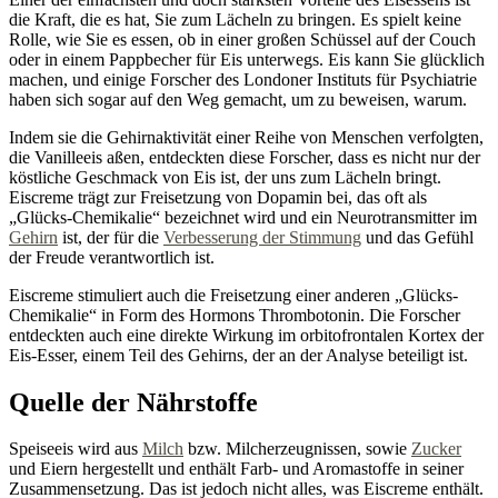
die Kraft, die es hat, Sie zum Lächeln zu bringen. Es spielt keine
Rolle, wie Sie es essen, ob in einer großen Schüssel auf der Couch
oder in einem Pappbecher für Eis unterwegs. Eis kann Sie glücklich
machen, und einige Forscher des Londoner Instituts für Psychiatrie
haben sich sogar auf den Weg gemacht, um zu beweisen, warum.
Indem sie die Gehirnaktivität einer Reihe von Menschen verfolgten,
die Vanilleeis aßen, entdeckten diese Forscher, dass es nicht nur der
köstliche Geschmack von Eis ist, der uns zum Lächeln bringt.
Eiscreme trägt zur Freisetzung von Dopamin bei, das oft als
„Glücks-Chemikalie“ bezeichnet wird und ein Neurotransmitter im
Gehirn
ist, der für die
Verbesserung der Stimmung
und das Gefühl
der Freude verantwortlich ist.
Eiscreme stimuliert auch die Freisetzung einer anderen „Glücks-
Chemikalie“ in Form des Hormons Thrombotonin. Die Forscher
entdeckten auch eine direkte Wirkung im orbitofrontalen Kortex der
Eis-Esser, einem Teil des Gehirns, der an der Analyse beteiligt ist.
Quelle der Nährstoffe
Speiseeis wird aus
Milch
bzw. Milcherzeugnissen, sowie
Zucker
und Eiern hergestellt und enthält Farb- und Aromastoffe in seiner
Zusammensetzung. Das ist jedoch nicht alles, was Eiscreme enthält.