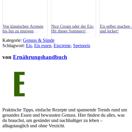
Von klassischen Aromen
Nice Cream oder der Eis-
Eis selber machen –
bis hin zu mutigen
Hit dieses Sommers!
und lecker!
Innovationen: Eine Reise
Glutenfreies &
Kategorie:
Genuss & Sünde
durch die Welt der
laktosefreies Eis zum
Schlagwort:
Eishersteller
Eis
,
Eis essen
Selbermachen
,
Eiscreme
,
Speiseeis
von
Ernährungshandbuch
Praktische Tipps, einfache Rezepte und spannende Trends rund um
gesundes Essen und bewussten Genuss. Hier findest du alles, was
du brauchst, um gesünder und nachhaltiger zu leben –
alltagstauglich und ohne Verzicht.