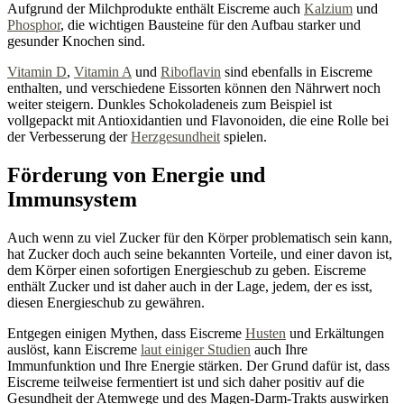
Aufgrund der Milchprodukte enthält Eiscreme auch
Kalzium
und
Phosphor
, die wichtigen Bausteine für den Aufbau starker und
gesunder Knochen sind.
Vitamin D
,
Vitamin A
und
Riboflavin
sind ebenfalls in Eiscreme
enthalten, und verschiedene Eissorten können den Nährwert noch
weiter steigern. Dunkles Schokoladeneis zum Beispiel ist
vollgepackt mit Antioxidantien und Flavonoiden, die eine Rolle bei
der Verbesserung der
Herzgesundheit
spielen.
Förderung von Energie und
Immunsystem
Auch wenn zu viel Zucker für den Körper problematisch sein kann,
hat Zucker doch auch seine bekannten Vorteile, und einer davon ist,
dem Körper einen sofortigen Energieschub zu geben. Eiscreme
enthält Zucker und ist daher auch in der Lage, jedem, der es isst,
diesen Energieschub zu gewähren.
Entgegen einigen Mythen, dass Eiscreme
Husten
und Erkältungen
auslöst, kann Eiscreme
laut einiger Studien
auch Ihre
Immunfunktion und Ihre Energie stärken. Der Grund dafür ist, dass
Eiscreme teilweise fermentiert ist und sich daher positiv auf die
Gesundheit der Atemwege und des Magen-Darm-Trakts auswirken