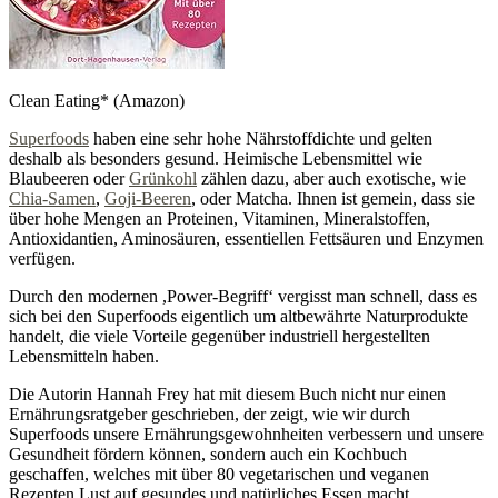
Clean Eating* (Amazon)
Superfoods
haben eine sehr hohe Nährstoffdichte und gelten
deshalb als besonders gesund. Heimische Lebensmittel wie
Blaubeeren oder
Grünkohl
zählen dazu, aber auch exotische, wie
Chia-Samen
,
Goji-Beeren
, oder Matcha. Ihnen ist gemein, dass sie
über hohe Mengen an Proteinen, Vitaminen, Mineralstoffen,
Antioxidantien, Aminosäuren, essentiellen Fettsäuren und Enzymen
verfügen.
Durch den modernen ,Power-Begriff‘ vergisst man schnell, dass es
sich bei den Superfoods eigentlich um altbewährte Naturprodukte
handelt, die viele Vorteile gegenüber industriell hergestellten
Lebensmitteln haben.
Die Autorin Hannah Frey hat mit diesem Buch nicht nur einen
Ernährungsratgeber geschrieben, der zeigt, wie wir durch
Superfoods unsere Ernährungsgewohnheiten verbessern und unsere
Gesundheit fördern können, sondern auch ein Kochbuch
geschaffen, welches mit über 80 vegetarischen und veganen
Rezepten Lust auf gesundes und natürliches Essen macht.