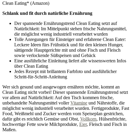
Clean Eating* (Amazon)
Schlank und fit durch natürliche Ernährung
Der spannende Ernährungstrend Clean Eating setzt auf
Natürlichkeit: Im Mittelpunkt stehen frische Nahrungsmittel,
die möglichst wenig industriell verarbeitet wurden
Tolle Anregungen für Einsteiger und erfahrene Clean Eater:
Leckere Ideen fürs Frühstück und für den kleinen Hunger,
sättigende Hauptgerichte mit und ohne Fisch und Fleisch
sowie verlockende Süßspeisen und Gebäck
Eine ausführliche Einleitung liefert alle wissenswerten Infos
über Clean Eating
Jedes Rezept mit brillantem Farbfoto und ausführlicher
Schritt-für-Schritt-Anleitung
Wer sich gesund und ausgewogen ernähren möchte, kommt an
Clean Eating nicht vorbei! Dieser spannende Ernährungstrend setzt
vor allem auf Natürlichkeit: Auf den Tisch kommen frische,
unbehandelte Nahrungsmittel voller
Vitamine
und Nährstoffe, die
möglichst wenig industriell verarbeitet wurden. Fertigprodukte, Fast
Food, Weißmehl und Zucker werden vom Speiseplan gestrichen,
dafür gibt es reichlich Gemüse und Obst,
Vollkorn
, Hülsenfrüchte,
hochwertige Fette sowie Milchprodukte,
Eier
, Fleisch und Fisch in
Maßen.