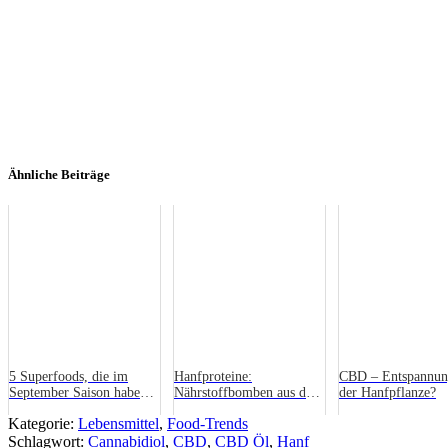
Ähnliche Beiträge
5 Superfoods, die im
Hanfproteine:
CBD – Entspannun
September Saison haben!
Nährstoffbomben aus der
der Hanfpflanze?
(Teil 2)
Bio-Mühle
Kategorie:
Lebensmittel
,
Food-Trends
Schlagwort:
Cannabidiol
,
CBD
,
CBD Öl
,
Hanf