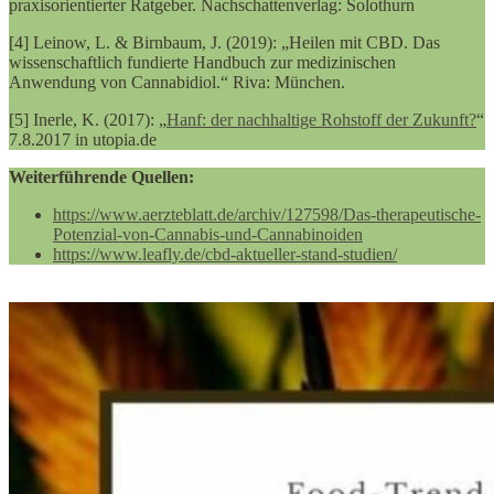
praxisorientierter Ratgeber. Nachschattenverlag: Solothurn
[4] Leinow, L. & Birnbaum, J. (2019): „Heilen mit CBD. Das
wissenschaftlich fundierte Handbuch zur medizinischen
Anwendung von Cannabidiol.“ Riva: München.
[5] Inerle, K. (2017): „
Hanf: der nachhaltige Rohstoff der Zukunft?
“
7.8.2017 in utopia.de
Weiterführende Quellen:
https://www.aerzteblatt.de/archiv/127598/Das-therapeutische-
Potenzial-von-Cannabis-und-Cannabinoiden
https://www.leafly.de/cbd-aktueller-stand-studien/