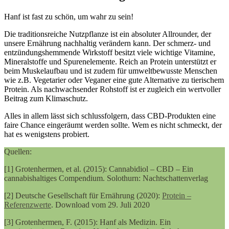
Hanf ist fast zu schön, um wahr zu sein!
Die traditionsreiche Nutzpflanze ist ein absoluter Allrounder, der
unsere Ernährung nachhaltig verändern kann. Der schmerz- und
entzündungshemmende Wirkstoff besitzt viele wichtige Vitamine,
Mineralstoffe und Spurenelemente. Reich an Protein unterstützt er
beim Muskelaufbau und ist zudem für umweltbewusste Menschen
wie z.B. Vegetarier oder Veganer eine gute Alternative zu tierischem
Protein. Als nachwachsender Rohstoff ist er zugleich ein wertvoller
Beitrag zum Klimaschutz.
Alles in allem lässt sich schlussfolgern, dass CBD-Produkten eine
faire Chance eingeräumt werden sollte. Wem es nicht schmeckt, der
hat es wenigstens probiert.
Quellen:
[1] Grotenhermen, et al. (2015): Cannabidiol – CBD – Ein
cannabishaltiges Compendium. Solothurn: Nachtschattenverlag
[2] Deutsche Gesellschaft für Ernährung (2020):
Protein –
Referenzwerte
. Download vom 29. Juli 2020
[3] Grotenhermen, F. (2015): Hanf als Medizin. Ein