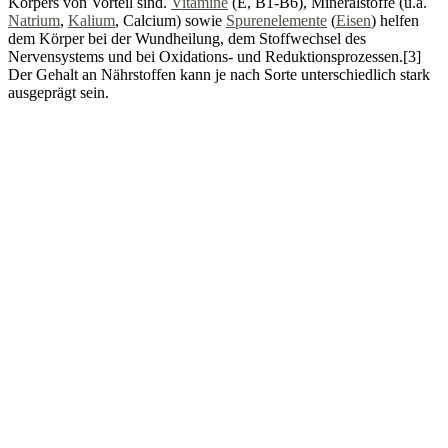
Körpers von Vorteil sind.
Vitamine
(E, B1-B6), Mineralstoffe (u.a.
Natrium
,
Kalium
, Calcium) sowie
Spurenelemente
(
Eisen
) helfen
dem Körper bei der Wundheilung, dem Stoffwechsel des
Nervensystems und bei Oxidations- und Reduktionsprozessen.[3]
Der Gehalt an Nährstoffen kann je nach Sorte unterschiedlich stark
ausgeprägt sein.