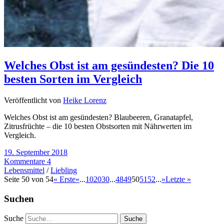
Welches Obst ist am gesündesten? Die 10
besten Sorten im Vergleich
Veröffentlicht von
Heike Lorenz
Welches Obst ist am gesündesten? Blaubeeren, Granatapfel,
Zitrusfrüchte – die 10 besten Obstsorten mit Nährwerten im
Vergleich.
19. September 2018
Kommentare 4
Lebensmittel
/
Liebling
Seite 50 von 54
« Erste
«
...
10
20
30
...
48
49
50
51
52
...
»
Letzte »
Suchen
Suche