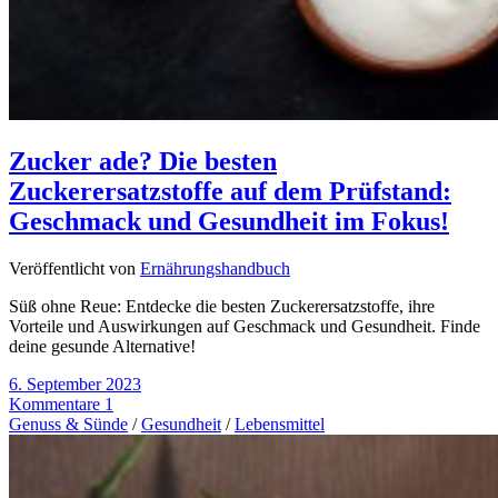
Zucker ade? Die besten
Zuckerersatzstoffe auf dem Prüfstand:
Geschmack und Gesundheit im Fokus!
Veröffentlicht von
Ernährungshandbuch
Süß ohne Reue: Entdecke die besten Zuckerersatzstoffe, ihre
Vorteile und Auswirkungen auf Geschmack und Gesundheit. Finde
deine gesunde Alternative!
6. September 2023
Kommentare 1
Genuss & Sünde
/
Gesundheit
/
Lebensmittel