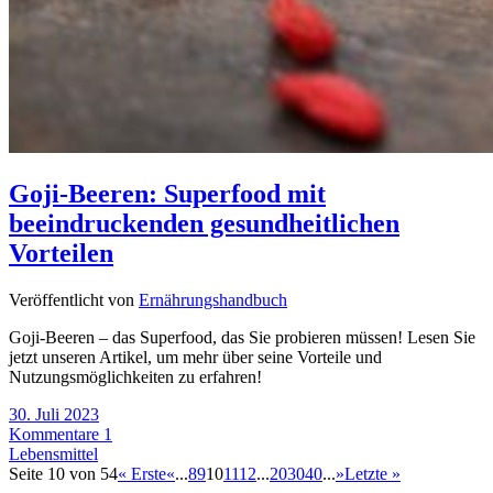
Goji-Beeren: Superfood mit
beeindruckenden gesundheitlichen
Vorteilen
Veröffentlicht von
Ernährungshandbuch
Goji-Beeren – das Superfood, das Sie probieren müssen! Lesen Sie
jetzt unseren Artikel, um mehr über seine Vorteile und
Nutzungsmöglichkeiten zu erfahren!
30. Juli 2023
Kommentare 1
Lebensmittel
Seite 10 von 54
« Erste
«
...
8
9
10
11
12
...
20
30
40
...
»
Letzte »