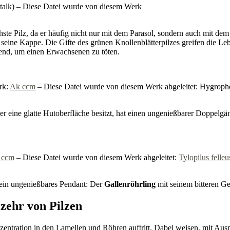
talk
) – Diese Datei wurde von diesem Werk
chste Pilz, da er häufig nicht nur mit dem Parasol, sondern auch mit
eine Kappe. Die Gifte des grünen Knollenblätterpilzes greifen die Lebe
hend, um einen Erwachsenen zu töten.
rk:
Ak ccm
– Diese Datei wurde von diesem Werk abgeleitet: Hygrophor
her eine glatte Hutoberfläche besitzt, hat einen ungenießbarer Doppelgän
 ccm
– Diese Datei wurde von diesem Werk abgeleitet:
Tylopilus felle
 ein ungenießbares Pendant: Der
Gallenröhrling
mit seinem bitteren G
zehr von Pilzen
entration in den Lamellen und Röhren auftritt. Dabei weisen, mit Ausna