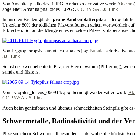
Von Amanita_phalloides_1.JPG: Archenzo derivative work:
Ak ccm
(
abgeleitet: Amanita phalloides 1.JPG: ,
CC BY-SA 3.0
,
Link
In unseren Breiten gilt der
grüne Knollenblätterpilz
als der gefährli
Ungefähr 80% der tödlichen Pilzvergiftungen gehen wortwörtlich auf s
Erbrechen. Schon die Menge eines einzelnen Pilzes ist dabei ausreic
Von Hygrophoropsis_aurantiaca_anglars.jpg:
Bubulcus
derivative wo
3.0
,
Link
Selbst der zweitbeliebteste Pilz, der Eierschwamm (Pfifferling), welc
samtig und filzig ist.
Von Tylopilus_felleus_060914c.jpg: bernd gliwa derivative work:
Ak
CC BY-SA 2.5
,
Link
Auch beim genießbaren und überaus schmackhaften Steinpilz gibt es
Schwermetalle, Radioaktivität und der Ver
Pilze speichern Schwermetall besonders stark, wobei die höchste Konz