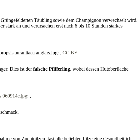
 dem Grüngefelderten Täubling sowie dem Champignon verwechselt wird.
r stark an und verursachen erst nach 6 bis 10 Stunden starkes
opsis aurantiaca anglars.jpg: ,
CC BY
ger: Dies ist der
falsche Pfifferling
, wobei dessen Hutoberfläche
us 060914c.jpg
: ,
eschmack.
hme von Zuchtpilzen, fast alle beliebten Pilze eine gesundheitlich