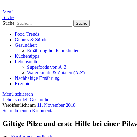
Menü
Suche
Suche
Food-Trends
Genuss & Sünde
Gesundheit
Ernährung bei Krankheiten
Küchentipps
Lebensmittel
Superfoods von A-Z
Warenkunde & Zutaten (A-Z)
Nachhaltige Ernährung
Rezepte
Menü schiessen
Lebensmittel
,
Gesundheit
Veröffentlicht am
11. November 2018
Schreibe einen Kommentar
Giftige Pilze und erste Hilfe bei einer Pilz
von
Ernährungshandbuch