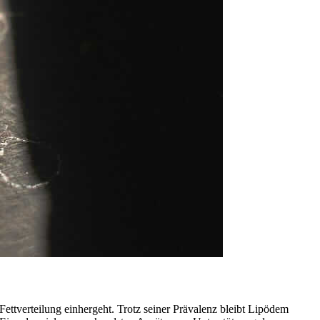
ttverteilung einhergeht. Trotz seiner Prävalenz bleibt Lipödem