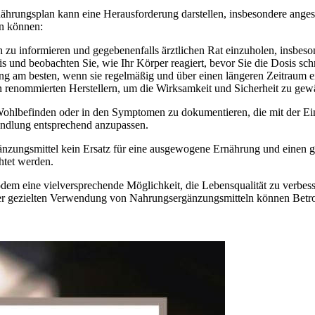
hrungsplan kann eine Herausforderung darstellen, insbesondere angesi
en können:
ich zu informieren und gegebenenfalls ärztlichen Rat einzuholen, ins
s und beobachten Sie, wie Ihr Körper reagiert, bevor Sie die Dosis sch
ung am besten, wenn sie regelmäßig und über einen längeren Zeitrau
 renommierten Herstellern, um die Wirksamkeit und Sicherheit zu gewä
 Wohlbefinden oder in den Symptomen zu dokumentieren, die mit der E
handlung entsprechend anzupassen.
änzungsmittel kein Ersatz für eine ausgewogene Ernährung und einen ge
tet werden.
ödem eine vielversprechende Möglichkeit, die Lebensqualität zu verbe
 gezielten Verwendung von Nahrungsergänzungsmitteln können Betroff