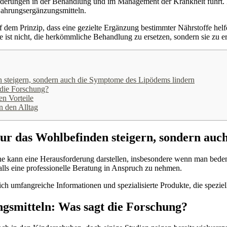
rderungen in der Behandlung und im Management der Krankheit führt. E
ahrungsergänzungsmitteln.
 dem Prinzip, dass eine gezielte Ergänzung bestimmter Nährstoffe he
 ist nicht, die herkömmliche Behandlung zu ersetzen, sondern sie zu er
 steigern, sondern auch die Symptome des Lipödems lindern
 die Forschung?
en Vorteile
n den Alltag
ur das Wohlbefinden steigern, sondern auc
ne kann eine Herausforderung darstellen, insbesondere wenn man bedenk
alls eine professionelle Beratung in Anspruch zu nehmen.
ich umfangreiche Informationen und spezialisierte Produkte, die spezi
gsmitteln: Was sagt die Forschung?