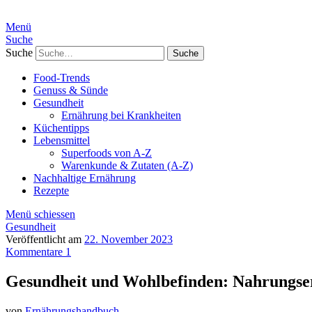
Menü
Suche
Suche
Food-Trends
Genuss & Sünde
Gesundheit
Ernährung bei Krankheiten
Küchentipps
Lebensmittel
Superfoods von A-Z
Warenkunde & Zutaten (A-Z)
Nachhaltige Ernährung
Rezepte
Menü schiessen
Gesundheit
Veröffentlicht am
22. November 2023
Kommentare 1
Gesundheit und Wohlbefinden: Nahrungser
von
Ernährungshandbuch