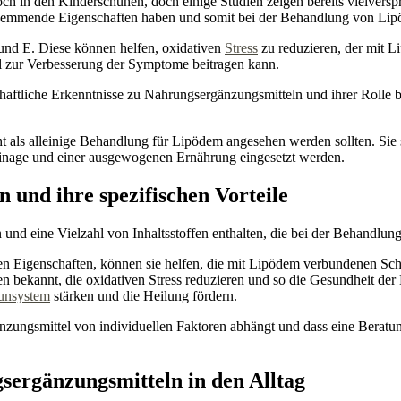
h in den Kinderschuhen, doch einige Studien zeigen bereits vielvers
hemmende Eigenschaften haben und somit bei der Behandlung von Lipö
nd E. Diese können helfen, oxidativen
Stress
zu reduzieren, der mit 
l zur Verbesserung der Symptome beitragen kann.
haftliche Erkenntnisse zu Nahrungsergänzungsmitteln und ihrer Rolle 
ht als alleinige Behandlung für Lipödem angesehen werden sollten. Sie
nage und einer ausgewogenen Ernährung eingesetzt werden.
 und ihre spezifischen Vorteile
 eine Vielzahl von Inhaltsstoffen enthalten, die bei der Behandlung 
n Eigenschaften, können sie helfen, die mit Lipödem verbundenen Sc
en bekannt, die oxidativen Stress reduzieren und so die Gesundheit d
nsystem
stärken und die Heilung fördern.
änzungsmittel von individuellen Faktoren abhängt und dass eine Beratu
sergänzungsmitteln in den Alltag