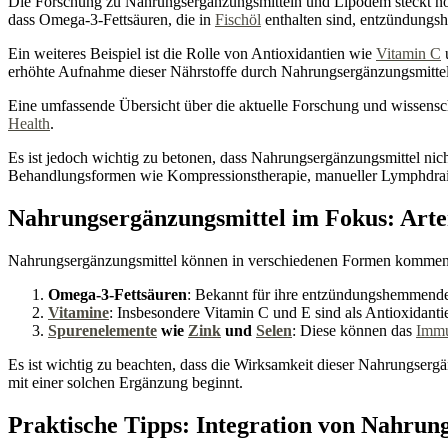
Die Forschung zu Nahrungsergänzungsmitteln und Lipödem steckt noc
dass Omega-3-Fettsäuren, die in
Fischöl
enthalten sind, entzündungs
Ein weiteres Beispiel ist die Rolle von Antioxidantien wie
Vitamin C
u
erhöhte Aufnahme dieser Nährstoffe durch Nahrungsergänzungsmitte
Eine umfassende Übersicht über die aktuelle Forschung und wissensc
Health
.
Es ist jedoch wichtig zu betonen, dass Nahrungsergänzungsmittel nic
Behandlungsformen wie Kompressionstherapie, manueller Lymphdrai
Nahrungsergänzungsmittel im Fokus: Arten
Nahrungsergänzungsmittel können in verschiedenen Formen kommen und
Omega-3-Fettsäuren
: Bekannt für ihre entzündungshemmende
Vitamine
: Insbesondere Vitamin C und E sind als Antioxidanti
Spurenelemente
wie
Zink
und
Selen
: Diese können das
Immu
Es ist wichtig zu beachten, dass die Wirksamkeit dieser Nahrungserg
mit einer solchen Ergänzung beginnt.
Praktische Tipps: Integration von Nahrung