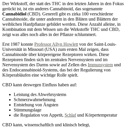
Der Wirkstoff, der statt des THC in den letzten Jahren in den Fokus
gerückt ist, ist ein anderes Cannabinoid, das sogenannte
Cannabidiol
(CBD). Generell gibt es zirka 100 verschiedene
Cannabinoide, die unter anderem in den Blüten und Blättern der
weiblichen Hanfpflanze gebildet werden. Diese Anzahl alleine, in
Kombination mit dem Wissen um die Wirkstoffe THC und CBD,
zeigt was alles noch alles in der Pflanze schlummert.
Erst 1987 konnte
Professor Allyn Howlett
von der Saint-Louis-
Universität in Missouri (USA) zum ersten Mal zeigen, dass
Cannabinoide über körpereigene Rezeptoren wirken. Diese
Rezeptoren finden sich im zentralen Nervensystem und im
Nervensystem des Darms sowie auf Zellen des
Immunsystem
und
des Endocannabinoid-Systems, das bei der Regulierung von
Körperabläufen eine wichtige Rolle spielt.
CBD kann deswegen Einfluss haben auf:
Leistung des Abwehrsystems
Schmerzwahrnehmung
Entstehung von Ängsten
Stimmungslage
die Regulation von Appetit,
Schlaf
und Körpertemperatur
CBD kann, wissenschaftlich und klinisch belegt,