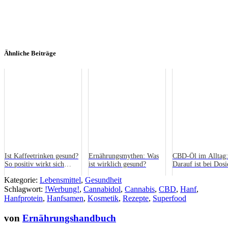
Ähnliche Beiträge
Ist Kaffeetrinken gesund?
Ernährungsmythen: Was
CBD-Öl im Alltag:
So positiv wirkt sich
ist wirklich gesund?
Darauf ist bei Dosi
Koffein in der Ernährung
Anwendung & Lebe
Kategorie:
Lebensmittel
,
Gesundheit
aus
zu achten!
Schlagwort:
!Werbung!
,
Cannabidol
,
Cannabis
,
CBD
,
Hanf
,
Hanfprotein
,
Hanfsamen
,
Kosmetik
,
Rezepte
,
Superfood
von
Ernährungshandbuch