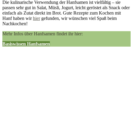
Die kulinarische Verwendung der Hanfsamen ist vielfältig – sie
passen sehr gut in Salat, Müsli, Jogurt, leicht geröstet als Snack oder
einfach als Zutat direkt im Brot. Gute Rezepte zum Kochen mit
Hanf haben wir
hier
gefunden, wir wünschen viel Spaß beim
Nachkochen!
Mehr Infos über Hanfsamen findet ihr hier:
Basiswissen Hanfsamen