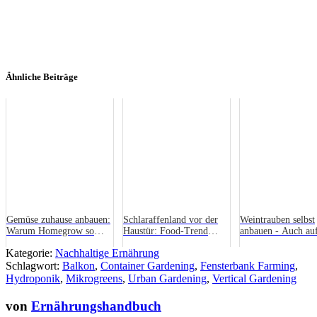
Ähnliche Beiträge
Gemüse zuhause anbauen:
Schlaraffenland vor der
Weintrauben selbst
Warum Homegrow so
Haustür: Food-Trend
anbauen - Auch au
beliebt ist
„Essbare Stadt“
Balkon möglich!
Kategorie:
Nachhaltige Ernährung
Schlagwort:
Balkon
,
Container Gardening
,
Fensterbank Farming
,
Hydroponik
,
Mikrogreens
,
Urban Gardening
,
Vertical Gardening
von
Ernährungshandbuch