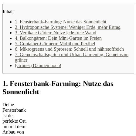
Inhalt
1. Fensterbank-Farming: Nutze das Sonnenlicht
2. Hydroponische Systeme: Weniger Erde, mehr Ertrag
3. Vertikale Gärten: Nutze jede freie Wand
4. Balkongärten: Dein Mini-Garten im Freien
5. Container-Gärtnern: Mobil und flexibel
6. Mikrogreens und Sprossen: Schnell und nährstoffreich
7. Gemeinschaftsgärten und Urban Gardening: Gemeinsam
grüner
(Grüner) Daumen hoch!
1. Fensterbank-Farming: Nutze das
Sonnenlicht
Deine
Fensterbank
ist der
perfekte Ort,
um mit dem
Anbau von