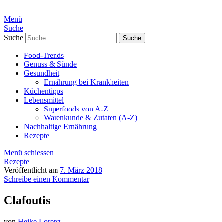
Menü
Suche
Suche
Food-Trends
Genuss & Sünde
Gesundheit
Ernährung bei Krankheiten
Küchentipps
Lebensmittel
Superfoods von A-Z
Warenkunde & Zutaten (A-Z)
Nachhaltige Ernährung
Rezepte
Menü schiessen
Rezepte
Veröffentlicht am
7. März 2018
Schreibe einen Kommentar
Clafoutis
von
Heike Lorenz