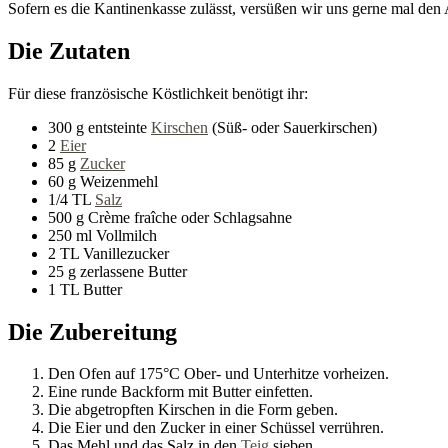
Sofern es die Kantinenkasse zulässt, versüßen wir uns gerne mal den A
Die Zutaten
Für diese französische Köstlichkeit benötigt ihr:
300 g entsteinte
Kirschen
(Süß- oder Sauerkirschen)
2
Eier
85 g
Zucker
60 g Weizenmehl
1/4 TL
Salz
500 g Crème fraîche oder Schlagsahne
250 ml Vollmilch
2 TL Vanillezucker
25 g zerlassene Butter
1 TL Butter
Die Zubereitung
Den Ofen auf 175°C Ober- und Unterhitze vorheizen.
Eine runde Backform mit Butter einfetten.
Die abgetropften Kirschen in die Form geben.
Die Eier und den Zucker in einer Schüssel verrühren.
Das Mehl und das Salz in den
Teig
sieben.