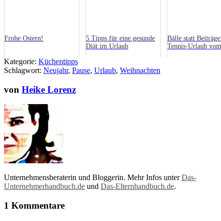
Frohe Ostern!
5 Tipps für eine gesunde
Bälle statt Beiträge
Diät im Urlaub
Tennis-Urlaub vo
Ernährungshandbu
Kategorie:
Küchentipps
Schlagwort:
Neujahr
,
Pause
,
Urlaub
,
Weihnachten
von
Heike Lorenz
Unternehmensberaterin und Bloggerin. Mehr Infos unter
Das-
Unternehmerhandbuch.de
und
Das-Elternhandbuch.de
.
1 Kommentare