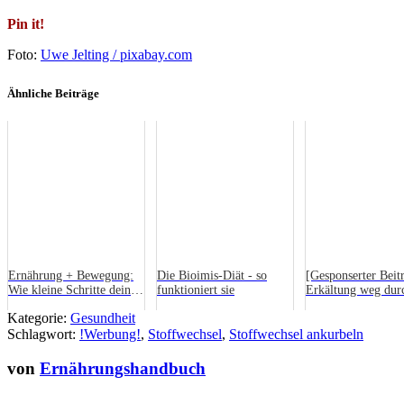
Pin it!
Foto:
Uwe Jelting / pixabay.com
Ähnliche Beiträge
Ernährung + Bewegung:
Die Bioimis-Diät - so
[Gesponserter Beit
Wie kleine Schritte deine
funktioniert sie
Erkältung weg dur
Gesundheit spürbar
Heilpflanzen – Das
Kategorie:
Gesundheit
stärken
Magazin verrät wie
Schlagwort:
!Werbung!
,
Stoffwechsel
,
Stoffwechsel ankurbeln
von
Ernährungshandbuch