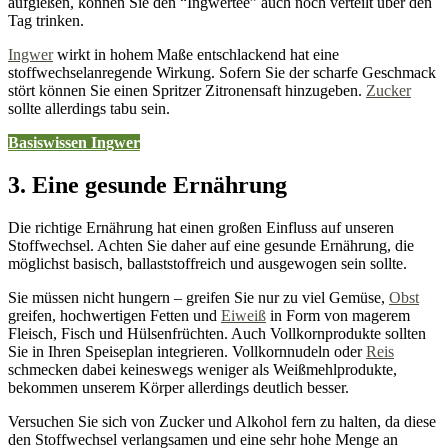
aufgießen, können Sie den “Ingwertee” auch noch verteilt über den
Tag trinken.
Ingwer
wirkt in hohem Maße entschlackend hat eine
stoffwechselanregende Wirkung. Sofern Sie der scharfe Geschmack
stört können Sie einen Spritzer Zitronensaft hinzugeben.
Zucker
sollte allerdings tabu sein.
Basiswissen Ingwer
3. Eine gesunde Ernährung
Die richtige Ernährung hat einen großen Einfluss auf unseren
Stoffwechsel. Achten Sie daher auf eine gesunde Ernährung, die
möglichst basisch, ballaststoffreich und ausgewogen sein sollte.
Sie müssen nicht hungern – greifen Sie nur zu viel Gemüse,
Obst
greifen, hochwertigen Fetten und
Eiweiß
in Form von magerem
Fleisch, Fisch und Hülsenfrüchten. Auch Vollkornprodukte sollten
Sie in Ihren Speiseplan integrieren. Vollkornnudeln oder
Reis
schmecken dabei keineswegs weniger als Weißmehlprodukte,
bekommen unserem Körper allerdings deutlich besser.
Versuchen Sie sich von Zucker und Alkohol fern zu halten, da diese
den Stoffwechsel verlangsamen und eine sehr hohe Menge an