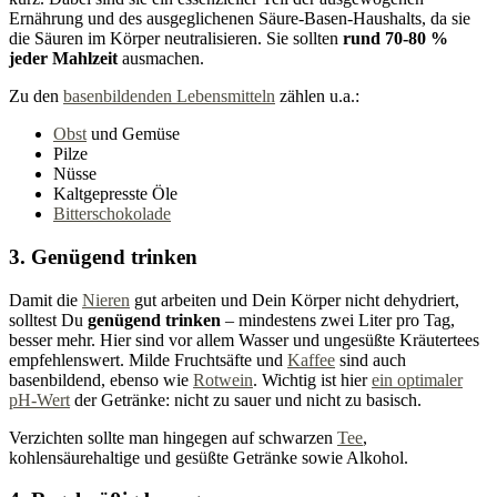
Ernährung und des ausgeglichenen Säure-Basen-Haushalts, da sie
die Säuren im Körper neutralisieren. Sie sollten
rund 70-80 %
jeder Mahlzeit
ausmachen.
Zu den
basenbildenden Lebensmitteln
zählen u.a.:
Obst
und Gemüse
Pilze
Nüsse
Kaltgepresste Öle
Bitterschokolade
3. Genügend trinken
Damit die
Nieren
gut arbeiten und Dein Körper nicht dehydriert,
solltest Du
genügend trinken
– mindestens zwei Liter pro Tag,
besser mehr. Hier sind vor allem Wasser und ungesüßte Kräutertees
empfehlenswert. Milde Fruchtsäfte und
Kaffee
sind auch
basenbildend, ebenso wie
Rotwein
. Wichtig ist hier
ein optimaler
pH-Wert
der Getränke: nicht zu sauer und nicht zu basisch.
Verzichten sollte man hingegen auf schwarzen
Tee
,
kohlensäurehaltige und gesüßte Getränke sowie Alkohol.