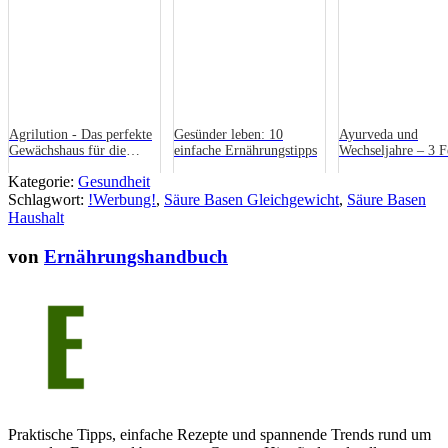
Agrilution - Das perfekte
Gesünder leben: 10
Ayurveda und
Gewächshaus für die
einfache Ernährungstipps
Wechseljahre – 3 F
Wohnung
bei der Behandlun
Kategorie:
Gesundheit
Hitzewallungen
Schlagwort:
!Werbung!
,
Säure Basen Gleichgewicht
,
Säure Basen
Haushalt
von
Ernährungshandbuch
Praktische Tipps, einfache Rezepte und spannende Trends rund um