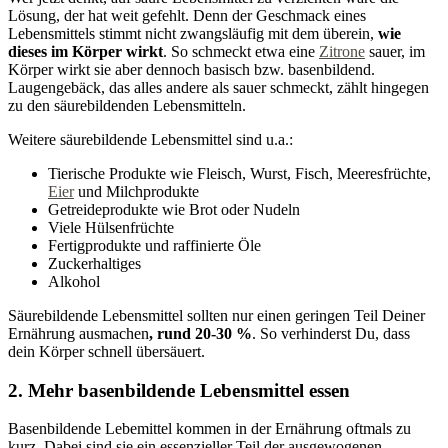
Lösung, der hat weit gefehlt. Denn der Geschmack eines
Lebensmittels stimmt nicht zwangsläufig mit dem überein,
wie
dieses im Körper wirkt
. So schmeckt etwa eine
Zitrone
sauer, im
Körper wirkt sie aber dennoch basisch bzw. basenbildend.
Laugengebäck, das alles andere als sauer schmeckt, zählt hingegen
zu den säurebildenden Lebensmitteln.
Weitere säurebildende Lebensmittel sind u.a.:
Tierische Produkte wie Fleisch, Wurst, Fisch, Meeresfrüchte,
Eier
und Milchprodukte
Getreideprodukte wie Brot oder Nudeln
Viele Hülsenfrüchte
Fertigprodukte und raffinierte Öle
Zuckerhaltiges
Alkohol
Säurebildende Lebensmittel sollten nur einen geringen Teil Deiner
Ernährung ausmachen
, rund 20-30 %
. So verhinderst Du, dass
dein Körper schnell übersäuert.
2. Mehr basenbildende Lebensmittel essen
Basenbildende Lebemittel kommen in der Ernährung oftmals zu
kurz. Dabei sind sie ein essenzieller Teil der ausgewogenen