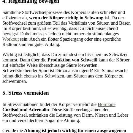
4. Regelmäßig bewegen
Sämtliche Stoffwechselprozesse des Körpers laufen schneller und
effizienter ab,
wenn der
Körper richtig in Schwung ist
. Da der
Stoffwechsel zum größten Teil das Verhältnis von Säuren und Basen
im Körper bestimmt, ist es wichtig, dass Du Dich ausreichend
bewegst. Dabei muss es jedoch nicht immer ein stundenlanges
Workout
sein. Auch ein flotter Spaziergang oder eine sportliche
Radtour sind ein guter Anfang.
Wichtig ist lediglich, dass Du zumindest ein bisschen ins Schwitzen
kommst. Dann über die
Produktion von Schweiß
kann der Körper
auf einfache Weise überschüssige Säure loswerden.
Schweißtreibender Sport ist Dir zu anstrengend? Ein Saunabesucht
bringt dich ebenso ins Schwitzen, um Säuren aus dem Körper zu
schwemmen.
5. Stress vermeiden
In Stresssituationen bildet der Körper vermehrt die
Hormone
Cortisol und Adrenalin
. Diese Stoffe verlangsamen den
Stoffwechsel, schränken die Leistung von Darm, Nieren und Leber
ein und verschlechtern sogar die Atmung.
Gerade die
Atmung ist jedoch wichtig für einen ausgewogenen