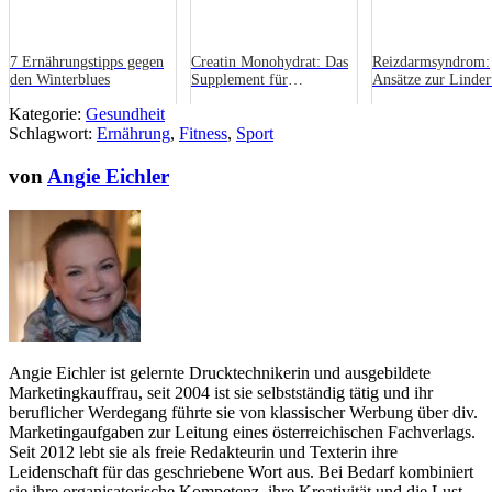
7 Ernährungstipps gegen
Creatin Monohydrat: Das
Reizdarmsyndrom:
den Winterblues
Supplement für
Ansätze zur Linder
Kraftsportler
Symptome
Kategorie:
Gesundheit
Schlagwort:
Ernährung
,
Fitness
,
Sport
von
Angie Eichler
Angie Eichler ist gelernte Drucktechnikerin und ausgebildete
Marketingkauffrau, seit 2004 ist sie selbstständig tätig und ihr
beruflicher Werdegang führte sie von klassischer Werbung über div.
Marketingaufgaben zur Leitung eines österreichischen Fachverlags.
Seit 2012 lebt sie als freie Redakteurin und Texterin ihre
Leidenschaft für das geschriebene Wort aus. Bei Bedarf kombiniert
sie ihre organisatorische Kompetenz, ihre Kreativität und die Lust