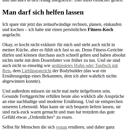
Man darf sich helfen lassen
Ich spare mir jetzt das zeitaufwändige rechnen, planen, einkaufen
und kochen – ich habe mir einen persönlichen
Fitness-Koch
angelacht.
Okay, er kocht nicht exklusiv für mich und steht auch nicht in
meiner Küche, aber es fühlt sich fast so an. Denn Fitness-Gerichte
dürfen und können durchaus auch schnell gehen und haben absolut
nichts mehr mit dem Dosenfutter von früher zu tun. Und sie sind
auch nicht so einseitig wie
gedünstetes Huhn oder Tunfisch mit
Reis
, dem
Lieblingsgericht
der Bodybuilder (das war ein
Ernährungstipp eines Bekannten, dem ich aber wahrlich nichts
abgewinnen konnte).
Und außerdem müssen sie nicht mal mehr tiefgefroren sein.
Gesunde Fertiggerichte erfüllen heute also wirklich alle Ansprüche
an eine nachhaltige und moderne Ernährung. Und sie entsprechen
unserem Lebensstil. Man kann sie sich bequem liefern lassen, sie
sind ruck-zuck warm gemacht und man hat trotzdem das gute
Gefühl etwas „Ordentliches“ zu essen.
Selbst für Menschen die sich
vegan
ernähren, und daher ganz