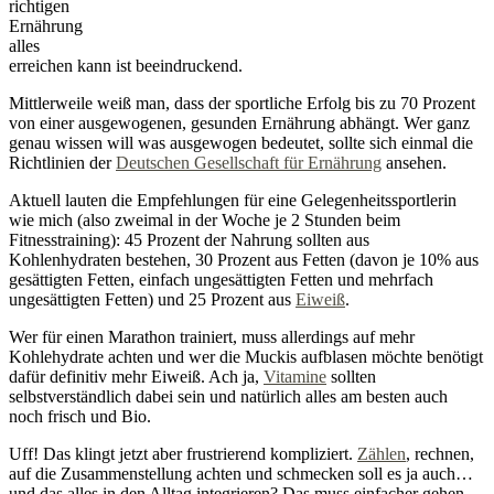
richtigen
Ernährung
alles
erreichen kann ist beeindruckend.
Mittlerweile weiß man, dass der sportliche Erfolg bis zu 70 Prozent
von einer ausgewogenen, gesunden Ernährung abhängt. Wer ganz
genau wissen will was ausgewogen bedeutet, sollte sich einmal die
Richtlinien der
Deutschen Gesellschaft für Ernährung
ansehen.
Aktuell lauten die Empfehlungen für eine Gelegenheitssportlerin
wie mich (also zweimal in der Woche je 2 Stunden beim
Fitnesstraining): 45 Prozent der Nahrung sollten aus
Kohlenhydraten bestehen, 30 Prozent aus Fetten (davon je 10% aus
gesättigten Fetten, einfach ungesättigten Fetten und mehrfach
ungesättigten Fetten) und 25 Prozent aus
Eiweiß
.
Wer für einen Marathon trainiert, muss allerdings auf mehr
Kohlehydrate achten und wer die Muckis aufblasen möchte benötigt
dafür definitiv mehr Eiweiß. Ach ja,
Vitamine
sollten
selbstverständlich dabei sein und natürlich alles am besten auch
noch frisch und Bio.
Uff! Das klingt jetzt aber frustrierend kompliziert.
Zählen
, rechnen,
auf die Zusammenstellung achten und schmecken soll es ja auch…
und das alles in den Alltag integrieren? Das muss einfacher gehen.