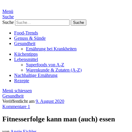
Menü
Suche
Suche
Food-Trends
Genuss & Sünde
Gesundheit
Ernährung bei Krankheiten
Küchentipps
Lebensmittel
Superfoods von A-Z
Warenkunde & Zutaten (A-Z)
Nachhaltige Ernährung
Rezepte
Menü schiessen
Gesundheit
Veröffentlicht am
9. August 2020
Kommentare 1
Fitnesserfolge kann man (auch) essen
von
Angie Eichler