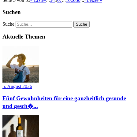
Seite 5 von 55
« Erste
«
...
3
4
5
6
7
...
10
20
30
...
»
Letzte »
Suchen
Suche
Aktuelle Themen
5. August 2026
Fünf Gewohnheiten für eine ganzheitlich gesunde
und gesch�...