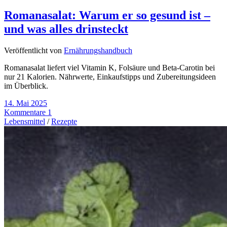
Romanasalat: Warum er so gesund ist –
und was alles drinsteckt
Veröffentlicht von
Ernährungshandbuch
Romanasalat liefert viel Vitamin K, Folsäure und Beta-Carotin bei
nur 21 Kalorien. Nährwerte, Einkaufstipps und Zubereitungsideen
im Überblick.
14. Mai 2025
Kommentare 1
Lebensmittel
/
Rezepte