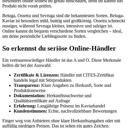
Besonders online solltest du genau hinschauen, denn du kannst das
Produkt nicht vorab prüfen.
Beluga, Ossetra und Sevruga sind die bekanntesten Sorten. Beluga-
Kaviar ist besonders mild, buttrig und großkörnig. Ossetra schmeckt
nussiger, während Sevruga kleiner, intensiver und salziger ist.
Online kannst du bequem verschiedene Sorten vergleichen – ideal,
um deine persönliche Lieblingssorte zu finden.
So erkennst du seriöse Online-Händler
Ein vertrauenswürdiger Händler ist das A und O. Diese Merkmale
helfen dir bei der Auswahl:
Zertifikate & Lizenzen:
Händler mit CITES-Zertifikat
handeln legal mit Störprodukten
Transparenz:
Klare Angaben zu Herkunft, Sorte und
Produktionsweise
Dokumentation:
Herkunftsnachweise und
Qualitätszertifikate auf Anfrage
Erfahrung:
Langjährige Präsenz im Kaviarhandel
Kundenstimmen:
Echte, nachvollziehbare Bewertungen
Finger weg von Anbietern ohne klare Herkunftsangaben oder mit
auffällig niedrigen Preisen. Das ist selten ein gutes Zeichen.