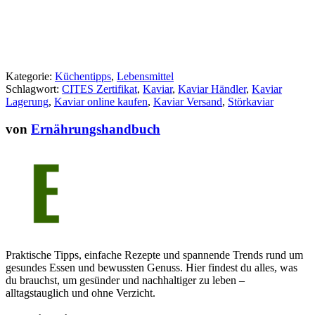
Kategorie:
Küchentipps
,
Lebensmittel
Schlagwort:
CITES Zertifikat
,
Kaviar
,
Kaviar Händler
,
Kaviar
Lagerung
,
Kaviar online kaufen
,
Kaviar Versand
,
Störkaviar
von
Ernährungshandbuch
Praktische Tipps, einfache Rezepte und spannende Trends rund um
gesundes Essen und bewussten Genuss. Hier findest du alles, was
du brauchst, um gesünder und nachhaltiger zu leben –
alltagstauglich und ohne Verzicht.