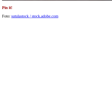
Pin it!
Foto:
sutulastock / stock.adobe.com