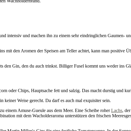
rten Wachholderbrand.
tig und intensiv und machen ihn zu einem sehr eindringlichen Gaumen- 
ins mit den Aromen der Speisen am Teller achtet, kann man positive Üb
ts den Gin, den du auch trinkst. Billiger Fusel kommt uns weder ins Gl
orn oder Chips, Hauptsache fett und salzig. Das macht durstig und kur
n keiner Weise gerecht. Da darf es auch mal exquisiter sein.
er zu einem Amuse-Gueule aus dem Meer. Eine Scheibe roher
Lachs
, de
ombination mit dem Wacholderaroma unterstützen den frischen Meeresge
aller Martin Miller‘s Gins für eine festliche Tomatensuppe. In der Supp