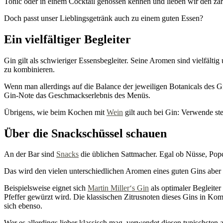
Tonic oder in einem Cocktail genossen kennen und lieben wir den za
Doch passt unser Lieblingsgetränk auch zu einem guten Essen?
Ein vielfältiger Begleiter
Gin gilt als schwieriger Essensbegleiter. Seine Aromen sind vielfäl
zu kombinieren.
Wenn man allerdings auf die Balance der jeweiligen Botanicals des G
Gin-Note das Geschmackserlebnis des Menüs.
Übrigens, wie beim Kochen mit
Wein
gilt auch bei Gin: Verwende ste
Über die Snackschüssel schauen
An der Bar sind
Snacks
die üblichen Sattmacher. Egal ob Nüsse, Popc
Das wird den vielen unterschiedlichen Aromen eines guten Gins aber i
Beispielsweise eignet sich
Martin Miller‘s Gin
als optimaler Begleit
Pfeffer gewürzt wird. Die klassischen Zitrusnoten dieses Gins in K
sich ebenso.
Wer es allerdings lieber klassisch mag, verwendet diesen typischsten 