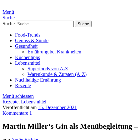
Menü
Suche
Suche
Food-Trends
Genuss & Sünde
Gesundheit
Ernährung bei Krankheiten
Küchentipps
Lebensmittel
Superfoods von A-Z
Warenkunde & Zutaten (A-Z)
Nachhaltige Ernährung
Rezepte
Menü schiessen
Rezepte
,
Lebensmittel
Veröffentlicht am
15. Dezember 2021
Kommentare 1
Martin Miller‘s Gin als Menübegleitung –
von
Angie Eichler