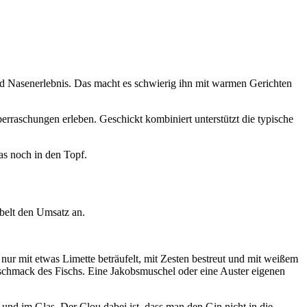
und Nasenerlebnis. Das macht es schwierig ihn mit warmen Gerichten
erraschungen erleben. Geschickt kombiniert unterstützt die typische
as noch in den Topf.
belt den Umsatz an.
r nur mit etwas Limette beträufelt, mit Zesten bestreut und mit weißem
schmack des Fischs. Eine Jakobsmuschel oder eine Auster eigenen
e und im Glas. Der Clou dabei ist, dass man den Gin nicht in die