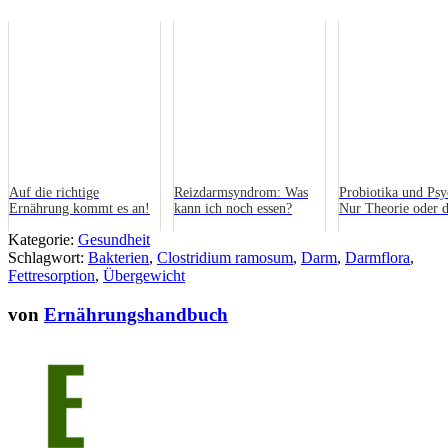
Auf die richtige
Reizdarmsyndrom: Was
Probiotika und Psy
Ernährung kommt es an!
kann ich noch essen?
Nur Theorie oder 
mehr?
Kategorie:
Gesundheit
Schlagwort:
Bakterien
,
Clostridium ramosum
,
Darm
,
Darmflora
,
Fettresorption
,
Übergewicht
von
Ernährungshandbuch