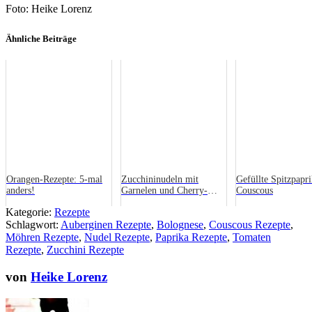
Foto: Heike Lorenz
Ähnliche Beiträge
Orangen-Rezepte: 5-mal
Zucchininudeln mit
Gefüllte Spitzpapr
anders!
Garnelen und Cherry-
Couscous
Tomaten
Kategorie:
Rezepte
Schlagwort:
Auberginen Rezepte
,
Bolognese
,
Couscous Rezepte
,
Möhren Rezepte
,
Nudel Rezepte
,
Paprika Rezepte
,
Tomaten
Rezepte
,
Zucchini Rezepte
von
Heike Lorenz