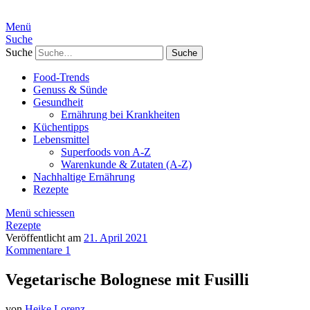
Menü
Suche
Suche
Food-Trends
Genuss & Sünde
Gesundheit
Ernährung bei Krankheiten
Küchentipps
Lebensmittel
Superfoods von A-Z
Warenkunde & Zutaten (A-Z)
Nachhaltige Ernährung
Rezepte
Menü schiessen
Rezepte
Veröffentlicht am
21. April 2021
Kommentare 1
Vegetarische Bolognese mit Fusilli
von
Heike Lorenz