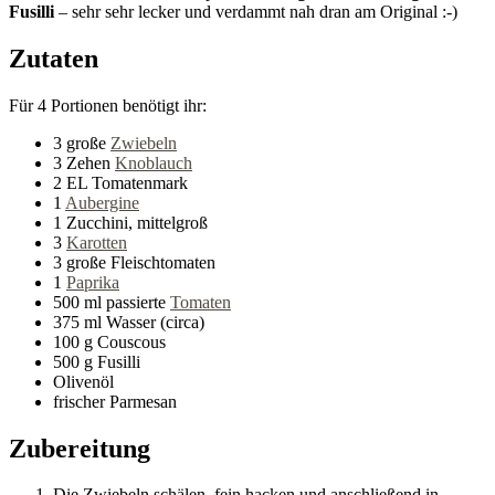
Fusilli
– sehr sehr lecker und verdammt nah dran am Original :-)
Zutaten
Für 4 Portionen benötigt ihr:
3 große
Zwiebeln
3 Zehen
Knoblauch
2 EL Tomatenmark
1
Aubergine
1 Zucchini, mittelgroß
3
Karotten
3 große Fleischtomaten
1
Paprika
500 ml passierte
Tomaten
375 ml Wasser (circa)
100 g Couscous
500 g Fusilli
Olivenöl
frischer Parmesan
Zubereitung
Die Zwiebeln schälen, fein hacken und anschließend in