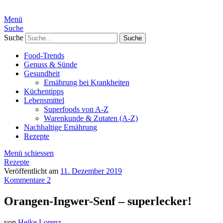
Menü
Suche
Suche
Food-Trends
Genuss & Sünde
Gesundheit
Ernährung bei Krankheiten
Küchentipps
Lebensmittel
Superfoods von A-Z
Warenkunde & Zutaten (A-Z)
Nachhaltige Ernährung
Rezepte
Menü schiessen
Rezepte
Veröffentlicht am
11. Dezember 2019
Kommentare 2
Orangen-Ingwer-Senf – superlecker!
von
Heike Lorenz