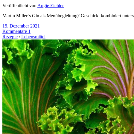
Veröffentlicht von
Angie Eichler
Martin Miller‘s Gin als Menübegleitung? Geschickt kombiniert unter
15. Dezember 2021
Kommentare 1
Rezepte
/
Lebensmittel