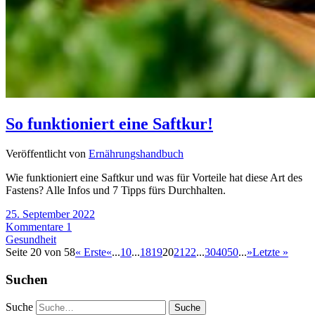
So funktioniert eine Saftkur!
Veröffentlicht von
Ernährungshandbuch
Wie funktioniert eine Saftkur und was für Vorteile hat diese Art des
Fastens? Alle Infos und 7 Tipps fürs Durchhalten.
25. September 2022
Kommentare 1
Gesundheit
Seite 20 von 58
« Erste
«
...
10
...
18
19
20
21
22
...
30
40
50
...
»
Letzte »
Suchen
Suche