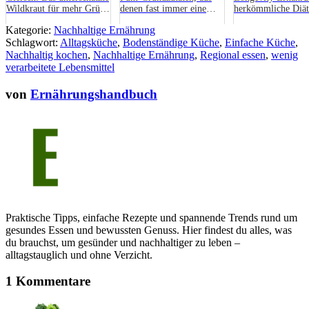
Wildkraut für mehr Grün
denen fast immer eine
herkömmliche Diät
in deinem Teller
Mahlzeit entsteht
Der entscheidende
Kategorie:
Nachhaltige Ernährung
Unterschied
Schlagwort:
Alltagsküche
,
Bodenständige Küche
,
Einfache Küche
,
Nachhaltig kochen
,
Nachhaltige Ernährung
,
Regional essen
,
wenig
verarbeitete Lebensmittel
von
Ernährungshandbuch
Praktische Tipps, einfache Rezepte und spannende Trends rund um
gesundes Essen und bewussten Genuss. Hier findest du alles, was
du brauchst, um gesünder und nachhaltiger zu leben –
alltagstauglich und ohne Verzicht.
1 Kommentare