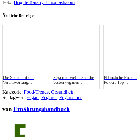
Foto:
Brigitte Baranyi / unsplash.com
Ähnliche Beiträge
Die Sache mit der
Soja und viel mehr: die
Pflanzliche Protein
Verantwortung:
besten veganen
Power: Top-
Blogvorstellung wir-
Fleischalternativen
Proteinquellen für
Kategorie:
Food-Trends
,
Gesundheit
essen-gesund.de
Veganer und Vegeta
Schlagwort:
vegan
,
Veganer
,
Veganismus
von
Ernährungshandbuch