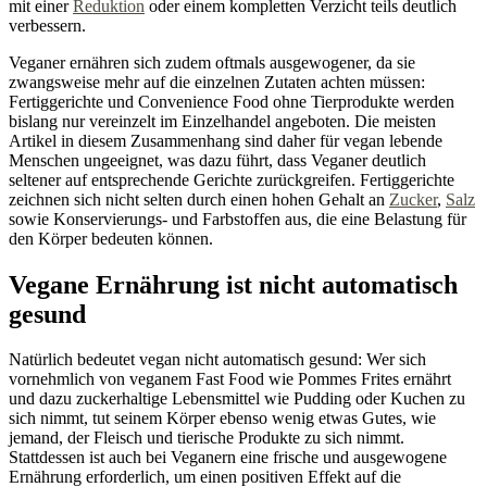
mit einer
Reduktion
oder einem kompletten Verzicht teils deutlich
verbessern.
Veganer ernähren sich zudem oftmals ausgewogener, da sie
zwangsweise mehr auf die einzelnen Zutaten achten müssen:
Fertiggerichte und Convenience Food ohne Tierprodukte werden
bislang nur vereinzelt im Einzelhandel angeboten. Die meisten
Artikel in diesem Zusammenhang sind daher für vegan lebende
Menschen ungeeignet, was dazu führt, dass Veganer deutlich
seltener auf entsprechende Gerichte zurückgreifen. Fertiggerichte
zeichnen sich nicht selten durch einen hohen Gehalt an
Zucker
,
Salz
sowie Konservierungs- und Farbstoffen aus, die eine Belastung für
den Körper bedeuten können.
Vegane Ernährung ist nicht automatisch
gesund
Natürlich bedeutet vegan nicht automatisch gesund: Wer sich
vornehmlich von veganem Fast Food wie Pommes Frites ernährt
und dazu zuckerhaltige Lebensmittel wie Pudding oder Kuchen zu
sich nimmt, tut seinem Körper ebenso wenig etwas Gutes, wie
jemand, der Fleisch und tierische Produkte zu sich nimmt.
Stattdessen ist auch bei Veganern eine frische und ausgewogene
Ernährung erforderlich, um einen positiven Effekt auf die