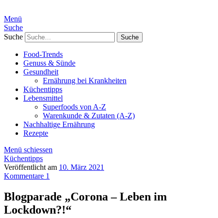
Menü
Suche
Suche
Food-Trends
Genuss & Sünde
Gesundheit
Ernährung bei Krankheiten
Küchentipps
Lebensmittel
Superfoods von A-Z
Warenkunde & Zutaten (A-Z)
Nachhaltige Ernährung
Rezepte
Menü schiessen
Küchentipps
Veröffentlicht am
10. März 2021
Kommentare 1
Blogparade „Corona – Leben im
Lockdown?!“