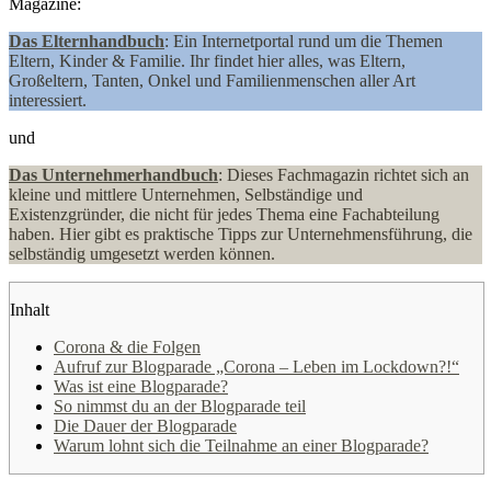
Magazine:
Das Elternhandbuch
: Ein Internetportal rund um die Themen
Eltern, Kinder & Familie. Ihr findet hier alles, was Eltern,
Großeltern, Tanten, Onkel und Familienmenschen aller Art
interessiert.
und
Das Unternehmerhandbuch
: Dieses Fachmagazin richtet sich an
kleine und mittlere Unternehmen, Selbständige und
Existenzgründer, die nicht für jedes Thema eine Fachabteilung
haben. Hier gibt es praktische Tipps zur Unternehmensführung, die
selbständig umgesetzt werden können.
Inhalt
Corona & die Folgen
Aufruf zur Blogparade „Corona – Leben im Lockdown?!“
Was ist eine Blogparade?
So nimmst du an der Blogparade teil
Die Dauer der Blogparade
Warum lohnt sich die Teilnahme an einer Blogparade?