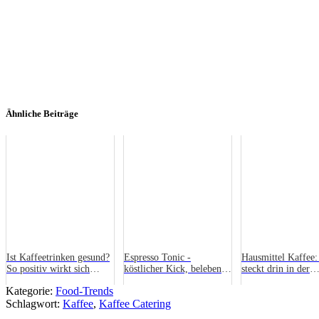
Ähnliche Beiträge
Ist Kaffeetrinken gesund?
Espresso Tonic -
Hausmittel Kaffee:
So positiv wirkt sich
köstlicher Kick, belebende
steckt drin in der
Koffein in der Ernährung
Wirkung
anregenden Wunde
Kategorie:
Food-Trends
aus
Bohne
Schlagwort:
Kaffee
,
Kaffee Catering