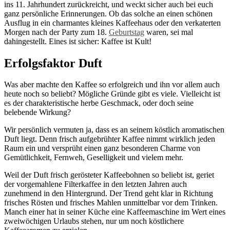
ins 11. Jahrhundert zurückreicht, und weckt sicher auch bei euch
ganz persönliche Erinnerungen. Ob das solche an einen schönen
Ausflug in ein charmantes kleines Kaffeehaus oder den verkaterten
Morgen nach der Party zum 18.
Geburtstag
waren, sei mal
dahingestellt. Eines ist sicher: Kaffee ist Kult!
Erfolgsfaktor Duft
Was aber machte den Kaffee so erfolgreich und ihn vor allem auch
heute noch so beliebt? Mögliche Gründe gibt es viele. Vielleicht ist
es der charakteristische herbe Geschmack, oder doch seine
belebende Wirkung?
Wir persönlich vermuten ja, dass es an seinem köstlich aromatischen
Duft liegt. Denn frisch aufgebrühter Kaffee nimmt wirklich jeden
Raum ein und versprüht einen ganz besonderen Charme von
Gemütlichkeit, Fernweh, Geselligkeit und vielem mehr.
Weil der Duft frisch gerösteter Kaffeebohnen so beliebt ist, geriet
der vorgemahlene Filterkaffee in den letzten Jahren auch
zunehmend in den Hintergrund. Der Trend geht klar in Richtung
frisches Rösten und frisches Mahlen unmittelbar vor dem Trinken.
Manch einer hat in seiner Küche eine Kaffeemaschine im Wert eines
zweiwöchigen Urlaubs stehen, nur um noch köstlichere