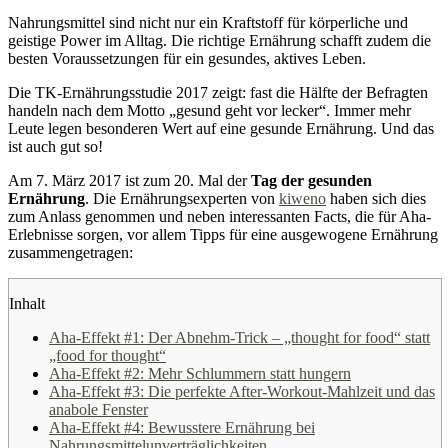
Nahrungsmittel sind nicht nur ein Kraftstoff für körperliche und
geistige Power im Alltag. Die richtige Ernährung schafft zudem die
besten Voraussetzungen für ein gesundes, aktives Leben.
Die TK-Ernährungsstudie 2017 zeigt: fast die Hälfte der Befragten
handeln nach dem Motto „gesund geht vor lecker“. Immer mehr
Leute legen besonderen Wert auf eine gesunde Ernährung. Und das
ist auch gut so!
Am 7. März 2017 ist zum 20. Mal der
Tag der gesunden
Ernährung
. Die Ernährungsexperten von
kiweno
haben sich dies
zum Anlass genommen und neben interessanten Facts, die für Aha-
Erlebnisse sorgen, vor allem Tipps für eine ausgewogene Ernährung
zusammengetragen:
Inhalt
Aha-Effekt #1: Der Abnehm-Trick – „thought for food“ statt
„food for thought“
Aha-Effekt #2: Mehr Schlummern statt hungern
Aha-Effekt #3: Die perfekte After-Workout-Mahlzeit und das
anabole Fenster
Aha-Effekt #4: Bewusstere Ernährung bei
Nahrungsmittelunverträglichkeiten