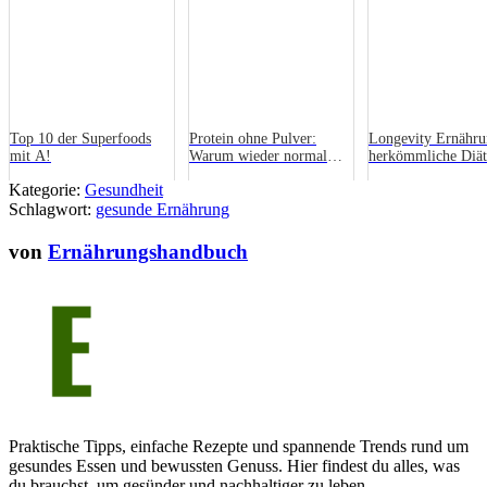
Top 10 der Superfoods
Protein ohne Pulver:
Longevity Ernähru
mit A!
Warum wieder normal
herkömmliche Diät
gegessen wird
Der entscheidende
Kategorie:
Gesundheit
Unterschied
Schlagwort:
gesunde Ernährung
von
Ernährungshandbuch
Praktische Tipps, einfache Rezepte und spannende Trends rund um
gesundes Essen und bewussten Genuss. Hier findest du alles, was
du brauchst, um gesünder und nachhaltiger zu leben –