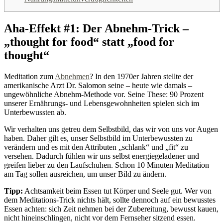
Aha-Effekt #1: Der Abnehm-Trick –
„thought for food“ statt „food for
thought“
Meditation zum
Abnehmen
? In den 1970er Jahren stellte der
amerikanische Arzt Dr. Salomon seine – heute wie damals –
ungewöhnliche Abnehm-Methode vor. Seine These: 90 Prozent
unserer Ernährungs- und Lebensgewohnheiten spielen sich im
Unterbewussten ab.
Wir verhalten uns getreu dem Selbstbild, das wir von uns vor Augen
haben. Daher gilt es, unser Selbstbild im Unterbewussten zu
verändern und es mit den Attributen „schlank“ und „fit“ zu
versehen. Dadurch fühlen wir uns selbst energiegeladener und
greifen lieber zu den Laufschuhen. Schon 10 Minuten Meditation
am Tag sollen ausreichen, um unser Bild zu ändern.
Tipp:
Achtsamkeit beim Essen tut Körper und Seele gut. Wer von
dem Meditations-Trick nichts hält, sollte dennoch auf ein bewusstes
Essen achten: sich Zeit nehmen bei der Zubereitung, bewusst kauen,
nicht hineinschlingen, nicht vor dem Fernseher sitzend essen.