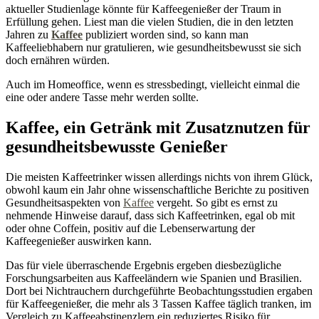
aktueller Studienlage könnte für Kaffeegenießer der Traum in
Erfüllung gehen. Liest man die vielen Studien, die in den letzten
Jahren zu
Kaffee
publiziert worden sind, so kann man
Kaffeeliebhabern nur gratulieren, wie gesundheitsbewusst sie sich
doch ernähren würden.
Auch im Homeoffice, wenn es stressbedingt, vielleicht einmal die
eine oder andere Tasse mehr werden sollte.
Kaffee, ein Getränk mit Zusatznutzen für
gesundheitsbewusste Genießer
Die meisten Kaffeetrinker wissen allerdings nichts von ihrem Glück,
obwohl kaum ein Jahr ohne wissenschaftliche Berichte zu positiven
Gesundheitsaspekten von
Kaffee
vergeht. So gibt es ernst zu
nehmende Hinweise darauf, dass sich Kaffeetrinken, egal ob mit
oder ohne Coffein, positiv auf die Lebenserwartung der
Kaffeegenießer auswirken kann.
Das für viele überraschende Ergebnis ergeben diesbezügliche
Forschungsarbeiten aus Kaffeeländern wie Spanien und Brasilien.
Dort bei Nichtrauchern durchgeführte Beobachtungsstudien ergaben
für Kaffeegenießer, die mehr als 3 Tassen Kaffee täglich tranken, im
Vergleich zu Kaffeeabstinenzlern ein reduziertes Risiko für