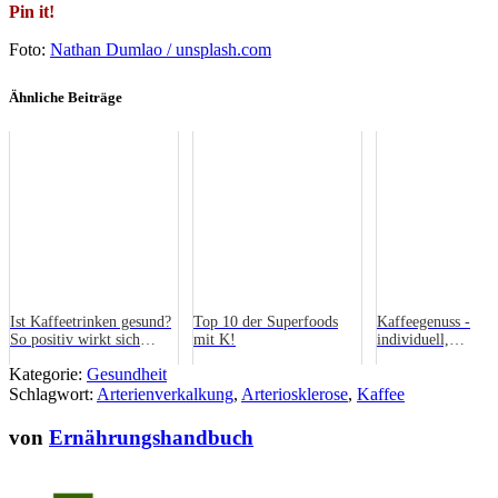
Pin it!
Foto:
Nathan Dumlao / unsplash.com
Ähnliche Beiträge
Ist Kaffeetrinken gesund?
Top 10 der Superfoods
Kaffeegenuss -
So positiv wirkt sich
mit K!
individuell,
Koffein in der Ernährung
leidenschaftlich, d
Kategorie:
Gesundheit
aus
frisch
Schlagwort:
Arterienverkalkung
,
Arteriosklerose
,
Kaffee
von
Ernährungshandbuch