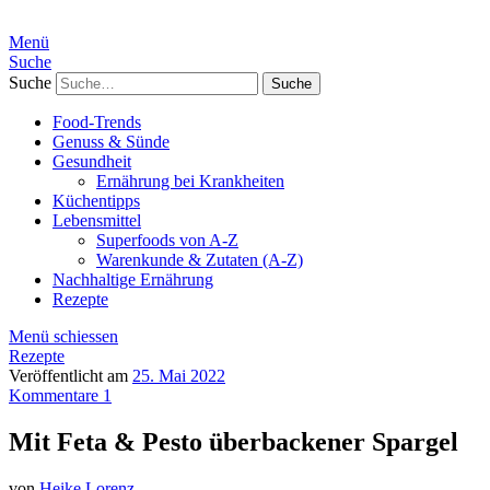
Menü
Suche
Suche
Food-Trends
Genuss & Sünde
Gesundheit
Ernährung bei Krankheiten
Küchentipps
Lebensmittel
Superfoods von A-Z
Warenkunde & Zutaten (A-Z)
Nachhaltige Ernährung
Rezepte
Menü schiessen
Rezepte
Veröffentlicht am
25. Mai 2022
Kommentare 1
Mit Feta & Pesto überbackener Spargel
von
Heike Lorenz