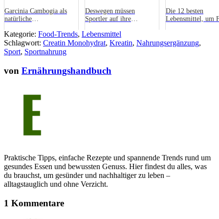
Garcinia Cambogia als
Deswegen müssen
Die 12 besten
natürliche
Sportler auf ihre
Lebensmittel, um F
Nahrungsergänzung
Ernährung achten
verbrennen und
Kategorie:
Food-Trends
,
Lebensmittel
Muskelmasse aufz
Schlagwort:
Creatin Monohydrat
,
Kreatin
,
Nahrungsergänzung
,
Sport
,
Sportnahrung
von
Ernährungshandbuch
Praktische Tipps, einfache Rezepte und spannende Trends rund um
gesundes Essen und bewussten Genuss. Hier findest du alles, was
du brauchst, um gesünder und nachhaltiger zu leben –
alltagstauglich und ohne Verzicht.
1 Kommentare