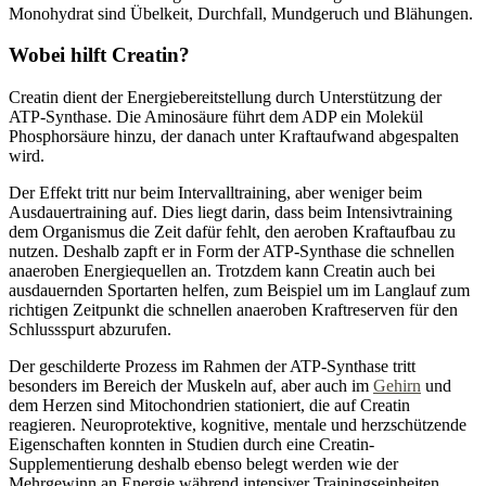
Monohydrat sind Übelkeit, Durchfall, Mundgeruch und Blähungen.
Wobei hilft Creatin?
Creatin dient der Energiebereitstellung durch Unterstützung der
ATP-Synthase. Die Aminosäure führt dem ADP ein Molekül
Phosphorsäure hinzu, der danach unter Kraftaufwand abgespalten
wird.
Der Effekt tritt nur beim Intervalltraining, aber weniger beim
Ausdauertraining auf. Dies liegt darin, dass beim Intensivtraining
dem Organismus die Zeit dafür fehlt, den aeroben Kraftaufbau zu
nutzen. Deshalb zapft er in Form der ATP-Synthase die schnellen
anaeroben Energiequellen an. Trotzdem kann Creatin auch bei
ausdauernden Sportarten helfen, zum Beispiel um im Langlauf zum
richtigen Zeitpunkt die schnellen anaeroben Kraftreserven für den
Schlussspurt abzurufen.
Der geschilderte Prozess im Rahmen der ATP-Synthase tritt
besonders im Bereich der Muskeln auf, aber auch im
Gehirn
und
dem Herzen sind Mitochondrien stationiert, die auf Creatin
reagieren. Neuroprotektive, kognitive, mentale und herzschützende
Eigenschaften konnten in Studien durch eine Creatin-
Supplementierung deshalb ebenso belegt werden wie der
Mehrgewinn an Energie während intensiver Trainingseinheiten.