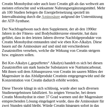
Creatin Monohydrat oder auch kurz Creatin gilt als das weltweit am
meisten erforschte und wirksamste Nahrungsergänzungsmittel. Mehr
als 100 Studien belegen die Energiefreisetzung speziell im
Intervalltraining durch die
Aminosäure
aufgrund der Unterstützung
der ATP-Synthase.
Der Nachfrageboom nach dem Supplement, der ab den 1990er
Jahren in der Fitness- und Bodybuilderszene einsetzte, hat dazu
geführt, dass in den letzten Jahren diverse Nachfolgeprodukte von
Creatin Monohydrat entstanden sind wie eben Kre-Alkalyn. Diese
bauen auf die Aminosäure auf und sind mit verschiedenen
Zusatzstoffen versehen, welche die Wirkung von Creatin steigern
bzw. ergänzen sollen.
Bei Kre-Alkalyn („gepuffertes“ Alkalyn) handelt es sich bei diesen
Zusatzstoffen um stark basische Substanzen wie Natriumcarbonat.
Mit ihnen soll dem Abbauprozess von Creatin im sauren Milieu der
Magensäure in das Abfallprodukt Creatinin entgegengewirkt und die
Konzentration von Creatin dadurch erhöht werden.
Diese Theorie klingt in sich schlüssig, wurde aber nach diversen
Studienergebnissen falsifiziert. So zeigten Versuche, bei denen
Creatin Monohydrat in einer 37 Grad warmen und der Magensäure
entsprechenden Lösung eingelagert wurde, dass die Aminosäure für
zwei Stunden stabil bleibt. Würde Creatin hingegen sofort in das