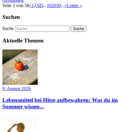
Gesundheit
Seite 2 von 58
«
1
2
3
4
5
...
10
20
30
...
»
Letzte »
Suchen
Suche
Aktuelle Themen
9. August 2026
Lebensmittel bei Hitze aufbewahren: Was du im
Sommer wissen...