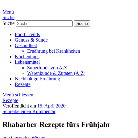
Menü
Suche
Suche
Food-Trends
Genuss & Sünde
Gesundheit
Ernährung bei Krankheiten
Küchentipps
Lebensmittel
Superfoods von A-Z
Warenkunde & Zutaten (A-Z)
Nachhaltige Ernährung
Rezepte
Menü schiessen
Rezepte
Veröffentlicht am
15. April 2020
Schreibe einen Kommentar
Rhabarber-Rezepte fürs Frühjahr
von
Gesundes Wissen