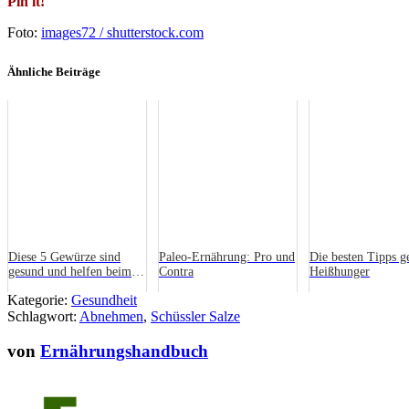
Pin it!
Foto:
images72 / shutterstock.com
Ähnliche Beiträge
Diese 5 Gewürze sind
Paleo-Ernährung: Pro und
Die besten Tipps g
gesund und helfen beim
Contra
Heißhunger
Abnehmen
Kategorie:
Gesundheit
Schlagwort:
Abnehmen
,
Schüssler Salze
von
Ernährungshandbuch