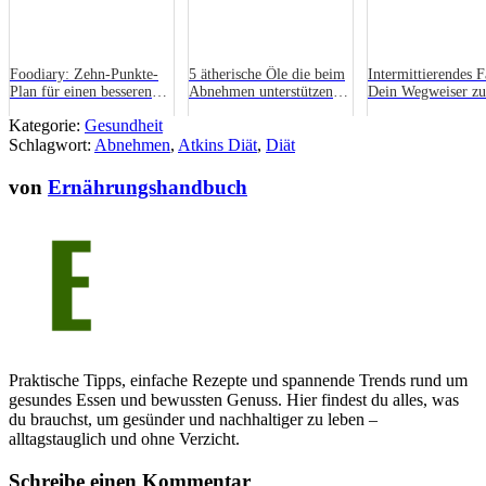
Foodiary: Zehn-Punkte-
5 ätherische Öle die beim
Intermittierendes F
Plan für einen besseren
Abnehmen unterstützend
Dein Wegweiser zu
Körper
wirken
gesunden Gewohnh
Kategorie:
Gesundheit
Schlagwort:
Abnehmen
,
Atkins Diät
,
Diät
von
Ernährungshandbuch
Praktische Tipps, einfache Rezepte und spannende Trends rund um
gesundes Essen und bewussten Genuss. Hier findest du alles, was
du brauchst, um gesünder und nachhaltiger zu leben –
alltagstauglich und ohne Verzicht.
Schreibe einen Kommentar