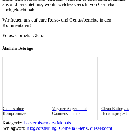
aus und berichtet uns, wo ihr welches Gericht von Cornelia
nachgekocht habt.
Wir freuen uns auf eure Reise- und Genussberichte in den
Kommentaren!
Fotos: Cornelia Glenz
Ähnliche Beiträge
Genuss ohne
Veganer Augen- und
Clean Eating als
Kompromisse:
Gaumenschmaus:
Herzensprojekt:
joyfulfood.de
Blogvorstellung
Blogvorstellung pr
Kategorie:
Leckerbissen des Monats
BillasWelt.de
gesund-leben.de
Schlagwort:
Blogvorstellung
,
Cornelia Glenz
,
dieseekocht