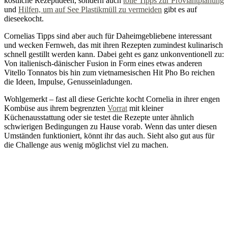
köstliche Rezeptideen, sondern auch
tolle Tipps zur Proviantplanung
und
Hilfen, um auf See Plastikmüll zu vermeiden
gibt es auf
dieseekocht.
Cornelias Tipps sind aber auch für Daheimgebliebene interessant
und wecken Fernweh, das mit ihren Rezepten zumindest kulinarisch
schnell gestillt werden kann. Dabei geht es ganz unkonventionell zu:
Von italienisch-dänischer Fusion in Form eines etwas anderen
Vitello Tonnatos bis hin zum vietnamesischen Hit Pho Bo reichen
die Ideen, Impulse, Genusseinladungen.
Wohlgemerkt – fast all diese Gerichte kocht Cornelia in ihrer engen
Kombüse aus ihrem begrenzten
Vorrat
mit kleiner
Küchenausstattung oder sie testet die Rezepte unter ähnlich
schwierigen Bedingungen zu Hause vorab. Wenn das unter diesen
Umständen funktioniert, könnt ihr das auch. Sieht also gut aus für
die Challenge aus wenig möglichst viel zu machen.