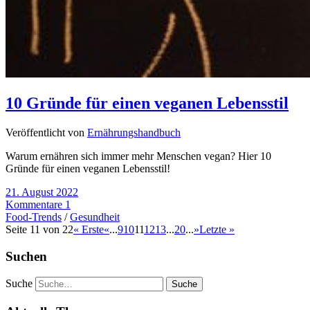
10 Gründe für einen veganen Lebensstil
Veröffentlicht von
Ernährungshandbuch
Warum ernähren sich immer mehr Menschen vegan? Hier 10
Gründe für einen veganen Lebensstil!
21. August 2022
Kommentare 1
Food-Trends
/
Gesundheit
Seite 11 von 22
« Erste
«
...
9
10
11
12
13
...
20
...
»
Letzte »
Suchen
Suche