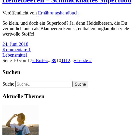
Heidelbeeren – Schmackhaftes Superfood
Veröffentlicht von
Ernährungshandbuch
So klein, und doch ein Superfood? Ja, denn Heidelbeeren, die Du
vermutlich auch als Blaubeeren kennst, enthalten unglaublich viele
wertvolle Stoffe!
24. Juni 2018
Kommentare 1
Lebensmittel
Seite 10 von 17
« Erste
«
...
8
9
10
11
12
...
»
Letzte »
Suchen
Suche
Aktuelle Themen