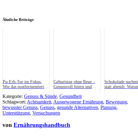
Ähnliche Beiträge
Pu-Erh-Tee im Fokus:
Geburtstag ohne Reue –
Schokolade nachmi
Wie das postfermentierte
Genussvoll feiern und
statt abends: Waru
Getränk Ihren Alltag
naschen
Timing zählt
Kategorie:
Genuss & Sünde
,
Gesundheit
bereichert
Schlagwort:
Achtsamkeit
,
Ausgewogene Ernährung
,
Bewegung
,
bewusster Genuss
,
Genuss
,
gesunde Alternativen
,
Planung
,
Unterstützung
,
Versuchungen
von
Ernährungshandbuch