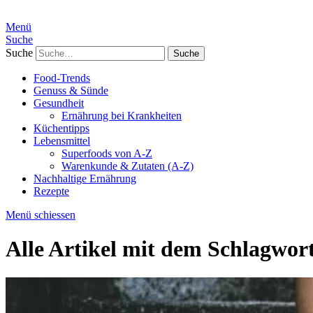
Menü
Suche
Suche
Food-Trends
Genuss & Sünde
Gesundheit
Ernährung bei Krankheiten
Küchentipps
Lebensmittel
Superfoods von A-Z
Warenkunde & Zutaten (A-Z)
Nachhaltige Ernährung
Rezepte
Menü schiessen
Alle Artikel mit dem Schlagwor