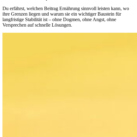
Du erfährst, welchen Beitrag Ernährung sinnvoll leisten kann, wo
ihre Grenzen liegen und warum sie ein wichtiger Baustein für
langfristige Stabilität ist – ohne Dogmen, ohne Angst, ohne
Versprechen auf schnelle Lösungen.