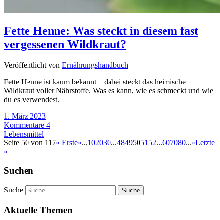
Fette Henne: Was steckt in diesem fast
vergessenen Wildkraut?
Veröffentlicht von
Ernährungshandbuch
Fette Henne ist kaum bekannt – dabei steckt das heimische
Wildkraut voller Nährstoffe. Was es kann, wie es schmeckt und wie
du es verwendest.
1. März 2023
Kommentare 4
Lebensmittel
Seite 50 von 117
« Erste
«
...
10
20
30
...
48
49
50
51
52
...
60
70
80
...
»
Letzte
»
Suchen
Suche
Aktuelle Themen