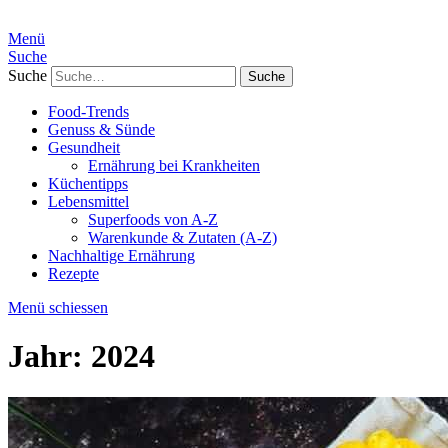
Menü
Suche
Suche
Food-Trends
Genuss & Sünde
Gesundheit
Ernährung bei Krankheiten
Küchentipps
Lebensmittel
Superfoods von A-Z
Warenkunde & Zutaten (A-Z)
Nachhaltige Ernährung
Rezepte
Menü schiessen
Jahr:
2024